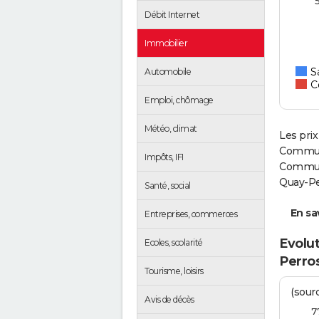
Débit Internet
Immobilier
S
Automobile
C
Emploi, chômage
Météo, climat
Les prix
Communa
Impôts, IFI
Communa
Quay-Pe
Santé, social
En sav
Entreprises, commerces
Evolut
Ecoles, scolarité
Perro
Tourisme, loisirs
(sourc
Avis de décès
7