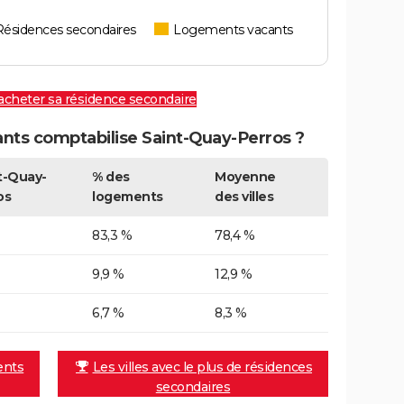
Résidences secondaires
Logements vacants
 acheter sa résidence secondaire
ts comptabilise Saint-Quay-Perros ?
t-Quay-
% des
Moyenne
os
logements
des villes
83,3 %
78,4 %
9,9 %
12,9 %
6,7 %
8,3 %
ents
Les villes avec le plus de résidences
secondaires