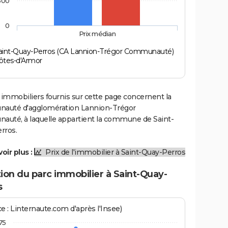
500
0
Prix médian
aint-Quay-Perros (CA Lannion-Trégor Communauté)
ôtes-d'Armor
 immobiliers fournis sur cette page concernent la
uté d'agglomération Lannion-Trégor
uté, à laquelle appartient la commune de Saint-
rros.
oir plus :
Prix de l'immobilier à Saint-Quay-Perros
ion du parc immobilier à Saint-Quay-
s
e : Linternaute.com d'après l'Insee)
75