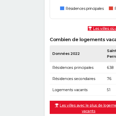
Résidences principales
Les villes où
Combien de logements vacan
Sain
Données 2022
Perr
Résidences principales
638
Résidences secondaires
76
Logements vacants
51
Les villes avec le plus de logem
vacants