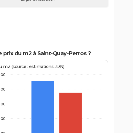
e prix du m2 à Saint-Quay-Perros ?
au m2 (source : estimations JDN)
500
000
500
000