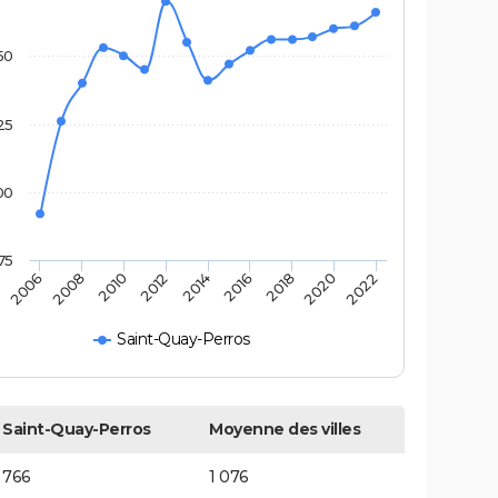
50
25
00
75
2016
2014
2012
2010
2008
2006
2022
2020
2018
Saint-Quay-Perros
Saint-Quay-Perros
Moyenne des villes
766
1 076