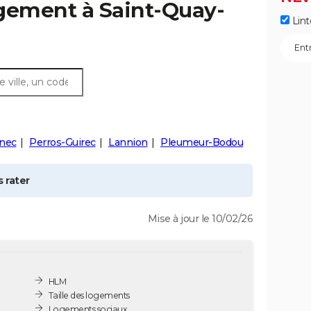
ogement à
Saint-Quay-
Lint
nec
Perros-Guirec
Lannion
Pleumeur-Bodou
 rater
Mise à jour le 10/02/26
HLM
Taille des logements
Logements sociaux