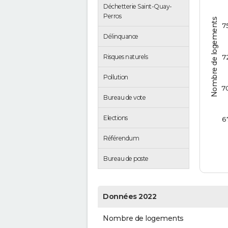
Déchetterie Saint-Quay-
Perros
Nombre de logements
7
Délinquance
7
Risques naturels
Pollution
7
Bureau de vote
Elections
6
Référendum
Bureau de poste
Données 2022
Nombre de logements