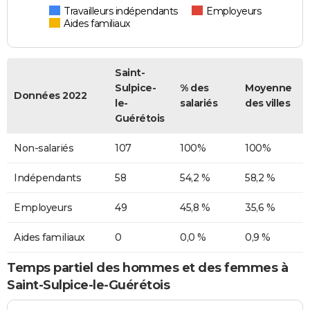
Travailleurs indépendants
Employeurs
Aides familiaux
Saint-
Sulpice-
% des
Moyenne
Données 2022
le-
salariés
des villes
Guérétois
Non-salariés
107
100%
100%
Indépendants
58
54,2 %
58,2 %
Employeurs
49
45,8 %
35,6 %
Aides familiaux
0
0,0 %
0,9 %
Temps partiel des hommes et des femmes à
Saint-Sulpice-le-Guérétois