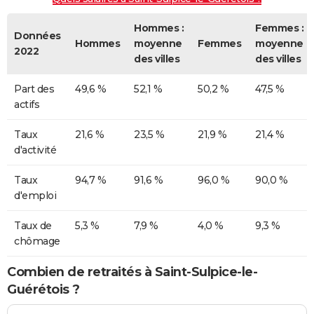
Hommes :
Femmes :
Données
Hommes
moyenne
Femmes
moyenne
2022
des villes
des villes
Part des
49,6 %
52,1 %
50,2 %
47,5 %
actifs
Taux
21,6 %
23,5 %
21,9 %
21,4 %
d'activité
Taux
94,7 %
91,6 %
96,0 %
90,0 %
d'emploi
Taux de
5,3 %
7,9 %
4,0 %
9,3 %
chômage
Combien de retraités à Saint-Sulpice-le-
Guérétois ?