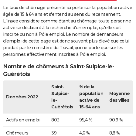
Le taux de chômage présenté ici porte sur la population active
âgée de 15 à 64 ans et s'entend au sens du recensement.
L'Insee considère comme étant au chômage, toute personne
active se déclarant à la recherche d'un emploi, qu'elle soit
inscrite ou non à Pôle emploi. Le nombre de demandeurs
d'emploi de cette page est donc souvent plus élevé que celui
produit par le ministère du Travail, qui ne porte que sur les
personnes effectivement inscrites à Pôle emploi.
Nombre de chômeurs à Saint-Sulpice-le-
Guérétois
Saint-
% de la
Sulpice-
population
Moyenne
Données 2022
le-
active de
des villes
Guérétois
15-64 ans
Actifs en emploi
803
95,4 %
90,9 %
Chômeurs
39
4,6 %
8,8 %