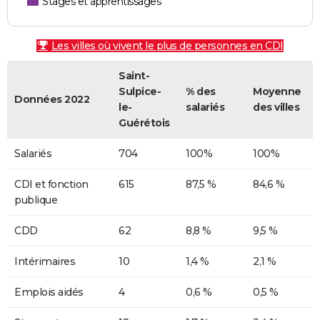
Stages et apprentissages
Les villes où vivent le plus de personnes en CDI
Saint-
Sulpice-
% des
Moyenne
Données 2022
le-
salariés
des villes
Guérétois
Salariés
704
100%
100%
CDI et fonction
615
87,5 %
84,6 %
publique
CDD
62
8,8 %
9,5 %
Intérimaires
10
1,4 %
2,1 %
Emplois aidés
4
0,6 %
0,5 %