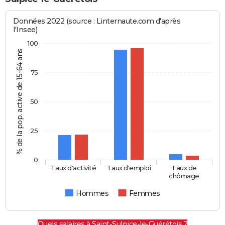
Données 2022 (source : Linternaute.com d'après
l'Insee)
100
% de la pop. active de 15-64 ans
75
50
25
0
Taux d'activité
Taux d'emploi
Taux de
chômage
Hommes
Femmes
Quels salaires à Saint-Sulpice-le-Guérétois ?