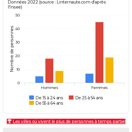
Données 2022 (source : Linternaute.com d'après
l'Insee)
50
Nombre de personnes
40
30
20
10
0
Hommes
Femmes
De 15 à 24 ans
De 25 à 54 ans
De 55 à 64 ans
Les villes où vivent le plus de personnes à temps partiel