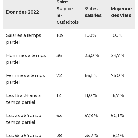
Saint-
Sulpice-
% des
Moyenne
Données 2022
le-
salariés
des villes
Guérétois
Salariés à temps
109
100%
100%
partiel
Hommes à temps
36
33,0 %
24,7 %
partiel
Femmes à temps
72
66,1 %
75,0 %
partiel
Les 15 à 24 ans à
12
11,0 %
16,7 %
temps partiel
Les 25 à 54 ans à
63
57,8 %
60,1 %
temps partiel
Les 55 à 64 ans à
28
25,7 %
18,2 %