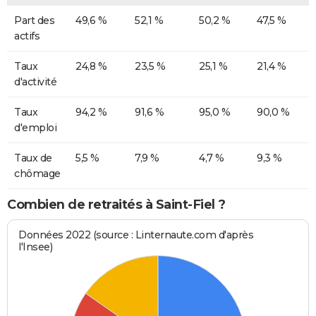
Part des
49,6 %
52,1 %
50,2 %
47,5 %
actifs
Taux
24,8 %
23,5 %
25,1 %
21,4 %
d'activité
Taux
94,2 %
91,6 %
95,0 %
90,0 %
d'emploi
Taux de
5,5 %
7,9 %
4,7 %
9,3 %
chômage
Combien de retraités à Saint-Fiel ?
Données 2022 (source : Linternaute.com d'après
l'Insee)