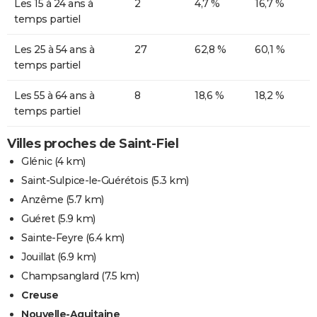
Les 15 à 24 ans à
2
4,7 %
16,7 %
temps partiel
Les 25 à 54 ans à
27
62,8 %
60,1 %
temps partiel
Les 55 à 64 ans à
8
18,6 %
18,2 %
temps partiel
Villes proches de Saint-Fiel
Glénic
(4 km)
Saint-Sulpice-le-Guérétois
(5.3 km)
Anzême
(5.7 km)
Guéret
(5.9 km)
Sainte-Feyre
(6.4 km)
Jouillat
(6.9 km)
Champsanglard
(7.5 km)
Creuse
Nouvelle-Aquitaine