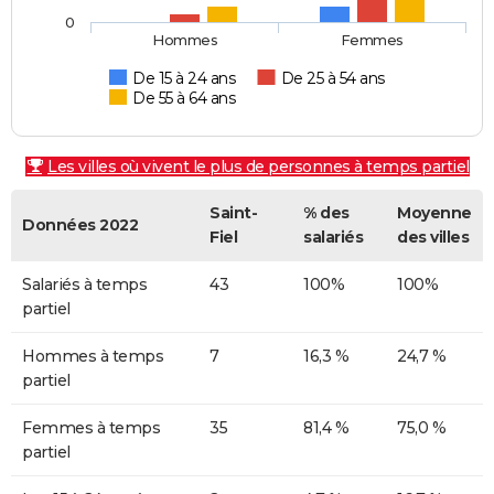
0
Hommes
Femmes
De 15 à 24 ans
De 25 à 54 ans
De 55 à 64 ans
Les villes où vivent le plus de personnes à temps partiel
Saint-
% des
Moyenne
Données 2022
Fiel
salariés
des villes
Salariés à temps
43
100%
100%
partiel
Hommes à temps
7
16,3 %
24,7 %
partiel
Femmes à temps
35
81,4 %
75,0 %
partiel