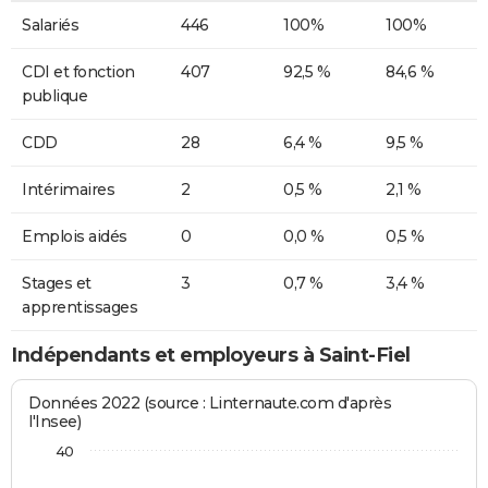
Salariés
446
100%
100%
CDI et fonction
407
92,5 %
84,6 %
publique
CDD
28
6,4 %
9,5 %
Intérimaires
2
0,5 %
2,1 %
Emplois aidés
0
0,0 %
0,5 %
Stages et
3
0,7 %
3,4 %
apprentissages
Indépendants et employeurs à Saint-Fiel
Données 2022 (source : Linternaute.com d'après
l'Insee)
40