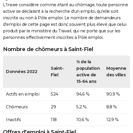
L'Insee considère comme étant au chômage, toute personne
active se déclarant à la recherche d'un emploi, qu'elle soit
inscrite ou non à Pôle emploi. Le nombre de demandeurs
d'emploi de cette page est donc souvent plus élevé que celui
produit par le ministère du Travail, qui ne porte que sur les
personnes effectivement inscrites à Pôle emploi.
Nombre de chômeurs à Saint-Fiel
% de la
Saint-
population
Moyenne
Données 2022
Fiel
active de
des villes
15-64 ans
Actifs en emploi
524
94,6 %
90,9 %
Chômeurs
29
5,2 %
8,8 %
Inactifs
118
10,6 %
12,9 %
Offres d'emploi à Saint-Fiel