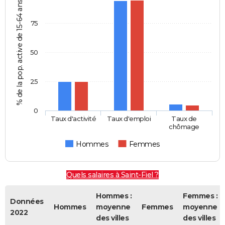
% de la pop. active de 15-64 ans
75
50
25
0
Taux d'activité
Taux d'emploi
Taux de
chômage
Hommes
Femmes
Quels salaires à Saint-Fiel ?
Hommes :
Femmes :
Données
Hommes
moyenne
Femmes
moyenne
2022
des villes
des villes