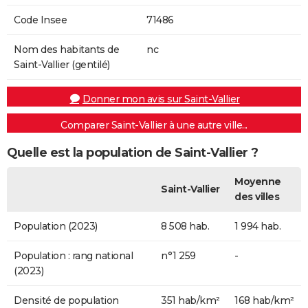
Code Insee
71486
Nom des habitants de
nc
Saint-Vallier (gentilé)
Donner mon avis sur Saint-Vallier
Comparer Saint-Vallier à une autre ville...
Quelle est la population de Saint-Vallier ?
Moyenne
Saint-Vallier
des villes
Population (2023)
8 508 hab.
1 994 hab.
Population : rang national
n°1 259
-
(2023)
Densité de population
351 hab/km²
168 hab/km²