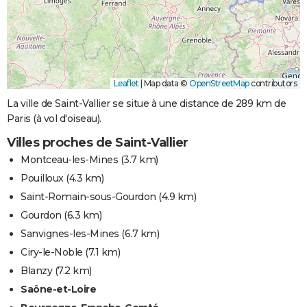
Leaflet
|
Map data ©
OpenStreetMap
contributors
La ville de Saint-Vallier se situe à une distance de 289 km de
Paris (à vol d'oiseau).
Villes proches de Saint-Vallier
Montceau-les-Mines
(3.7 km)
Pouilloux
(4.3 km)
Saint-Romain-sous-Gourdon
(4.9 km)
Gourdon
(6.3 km)
Sanvignes-les-Mines
(6.7 km)
Ciry-le-Noble
(7.1 km)
Blanzy
(7.2 km)
Saône-et-Loire