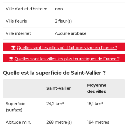
Ville d'art et d'histoire
non
Ville fleurie
2 fleur(s)
Ville internet
Aucune arobase
Quelles sont les villes où il fait bon vivre en France ?
Quelles sont les villes les plus touristiques de France ?
Quelle est la superficie de Saint-Vallier ?
Moyenne
Saint-Vallier
des villes
Superficie
24,2 km²
18,1 km²
(surface)
Altitude min.
268 mètre(s)
194 mètres