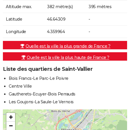
Altitude max.
382 mètre(s)
395 mètres
Latitude
46.64309
-
Longitude
4.359964
-
Quelle est la ville la plus grande de France ?
Quelle est la ville la plus haute de France ?
Liste des quartiers de Saint-Vallier
Bois Francs-Le Parc-Le Poivre
Centre Ville
Gautherets-Ecuyer-Bois Perrauds
Les Goujons-La Saule-Le Vernois
+
−