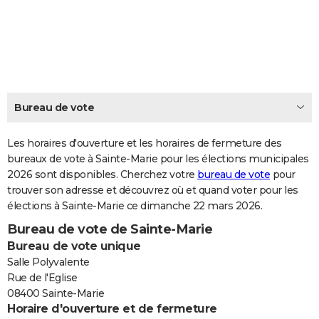
City break
Voyage de noces
Climat
Destinations
Voyage nature
Forum
+
PHOTO
GUIDES D'ACHAT
BONS PLANS
CARTE DE VOEUX
Bureau de vote
Carte Bonne année
Carte Pâques
Carte de Noël
Carte Saint-Valentin
Carte d'anniversaire
DICTIONNAIRE
Les horaires d'ouverture et les horaires de fermeture des
Biographies
Expressions
bureaux de vote à Sainte-Marie pour les élections municipales
Dictionnaire
Citations
Proverbes
PROGRAMME TV
2026 sont disponibles. Cherchez votre
bureau de vote
pour
trouver son adresse et découvrez où et quand voter pour les
COPAINS D'AVANT
élections à Sainte-Marie ce dimanche 22 mars 2026.
Se connecter
Collèges
Universités
Service militaire
S'inscrire
Lycées
Primaires
Entreprises
Avis de recherche
AVIS DE DÉCÈS
Bureau de vote de Sainte-Marie
Bureau de vote unique
FORUM
Salle Polyvalente
Lifestyle
Sport
Television
Cinema
Bricolage
Culture
Auto
Voyage
Rue de l'Eglise
08400 Sainte-Marie
Horaire d'ouverture et de fermeture