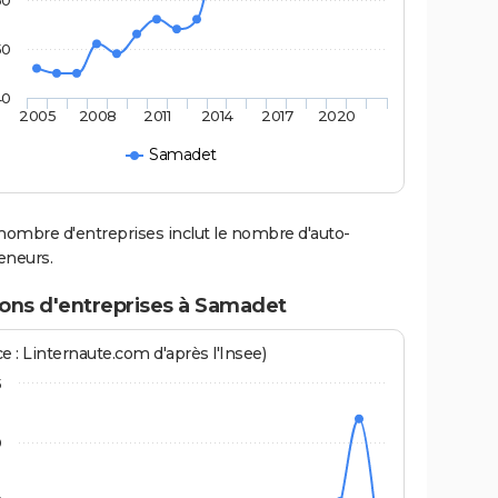
60
50
40
2005
2008
2011
2014
2017
2020
Samadet
nombre d'entreprises inclut le nombre d'auto-
eneurs.
ions d'entreprises à Samadet
e : Linternaute.com d'après l'Insee)
5
0