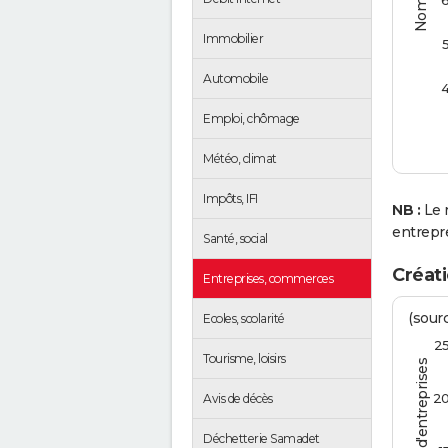
Immobilier
Automobile
Emploi, chômage
Météo, climat
Impôts, IFI
NB :
Le 
entrepr
Santé, social
Créat
Entreprises, commerces
(sourc
Ecoles, scolarité
2
Tourisme, loisirs
2
Avis de décès
Déchetterie Samadet