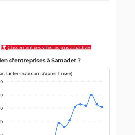
Classement des villes les plus attractives
en d'entreprises à Samadet ?
e : Linternaute.com d'après l'Insee)
00
90
80
70