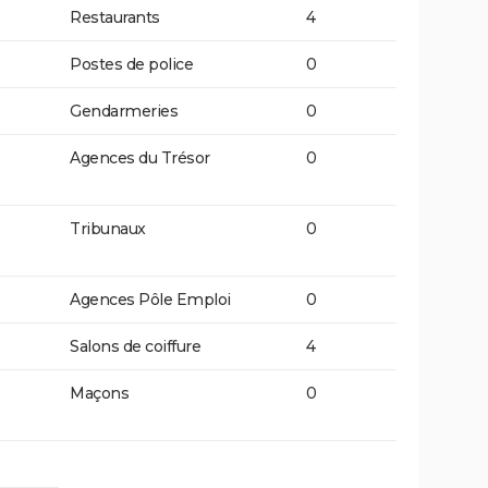
Restaurants
4
Postes de police
0
Gendarmeries
0
Agences du Trésor
0
Tribunaux
0
Agences Pôle Emploi
0
Salons de coiffure
4
Maçons
0