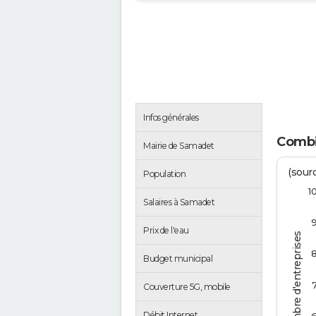
Infos générales
Combi
Mairie de Samadet
(sourc
Population
1
Salaires à Samadet
Prix de l'eau
Nombre d'entreprises
Budget municipal
Couverture 5G, mobile
Débit Internet