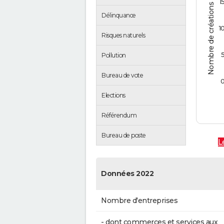
Nombre de créations d'entreprises
1
Délinquance
1
Risques naturels
Pollution
Bureau de vote
Elections
Référendum
Bureau de poste
L
Données 2022
Nombre d'entreprises
- dont commerces et services aux