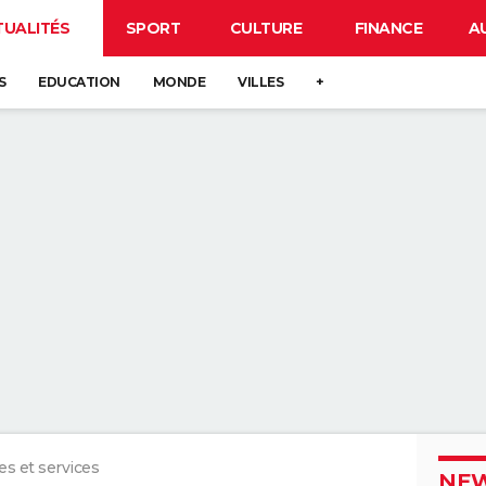
TUALITÉS
SPORT
CULTURE
FINANCE
A
S
EDUCATION
MONDE
VILLES
+
es et services
NEW