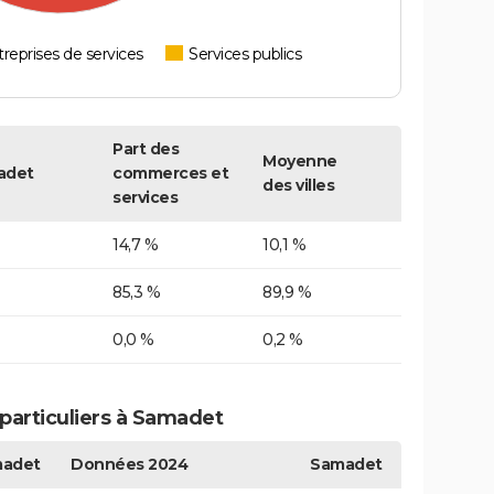
reprises de services
Services publics
Part des
Moyenne
adet
commerces et
des villes
services
14,7 %
10,1 %
85,3 %
89,9 %
0,0 %
0,2 %
particuliers à Samadet
adet
Données 2024
Samadet