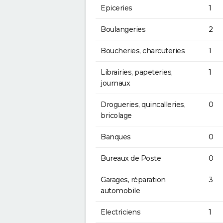
Epiceries
1
Boulangeries
2
Boucheries, charcuteries
1
Librairies, papeteries,
1
journaux
Drogueries, quincalleries,
0
bricolage
Banques
0
Bureaux de Poste
0
Garages, réparation
3
automobile
Electriciens
1