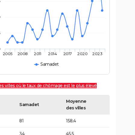
5
0
5
0
2005
2008
2011
2014
2017
2020
2023
Samadet
es villes où le taux de chômage est le plus élevé
Moyenne
Samadet
des villes
81
158,4
34
45,5