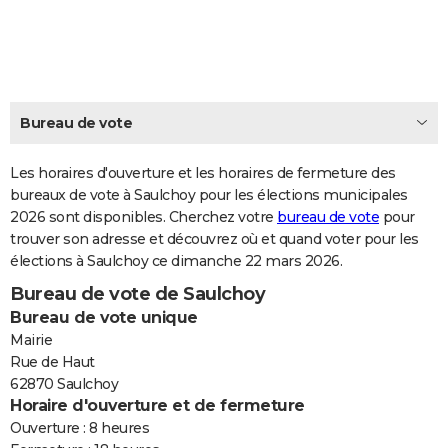
City break
Voyage de noces
Climat
Destinations
Voyage nature
Forum
+
PHOTO
GUIDES D'ACHAT
BONS PLANS
Bureau de vote
CARTE DE VOEUX
Les horaires d'ouverture et les horaires de fermeture des
Carte Bonne année
Carte Pâques
Carte de Noël
Carte Saint-Valentin
Carte d'anniversaire
DICTIONNAIRE
bureaux de vote à Saulchoy pour les élections municipales
2026 sont disponibles. Cherchez votre
bureau de vote
pour
Biographies
Expressions
Dictionnaire
Citations
Proverbes
PROGRAMME TV
trouver son adresse et découvrez où et quand voter pour les
élections à Saulchoy ce dimanche 22 mars 2026.
COPAINS D'AVANT
Bureau de vote de Saulchoy
Se connecter
Collèges
Universités
Service militaire
S'inscrire
Lycées
Primaires
Entreprises
Avis de recherche
AVIS DE DÉCÈS
Bureau de vote unique
Mairie
FORUM
Rue de Haut
62870 Saulchoy
Lifestyle
Sport
Television
Cinema
Bricolage
Culture
Auto
Voyage
Horaire d'ouverture et de fermeture
Ouverture : 8 heures