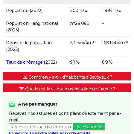
Population (2023)
200 hab.
1 994 hab.
Population : rang national
n°26 060
-
(2023)
Densité de population
33 hab/km²
168 hab/km²
(2023)
Taux de chômage
(2022)
9,1 %
8,8 %
Combien y a-t-il d'habitants à Savoyeux ?
Quelle est la ville la plus peuplée de France ?
A ne pas manquer
Recevez nos astuces et bons plans directement par e-
mail.
Je m'abonne
En savoir plus sur notre politique de confidentialité