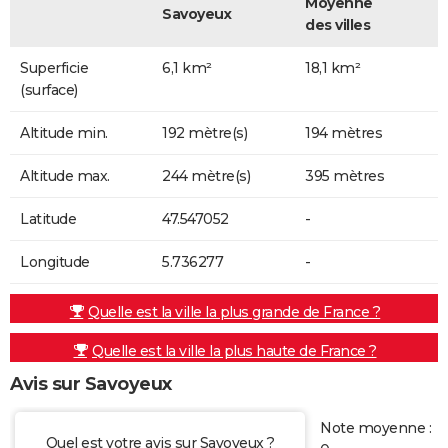
Moyenne
Savoyeux
des villes
Superficie
6,1 km²
18,1 km²
(surface)
Altitude min.
192 mètre(s)
194 mètres
Altitude max.
244 mètre(s)
395 mètres
Latitude
47.547052
-
Longitude
5.736277
-
Quelle est la ville la plus grande de France ?
Quelle est la ville la plus haute de France ?
Avis sur Savoyeux
Note moyenne :
Quel est votre avis sur Savoyeux ?