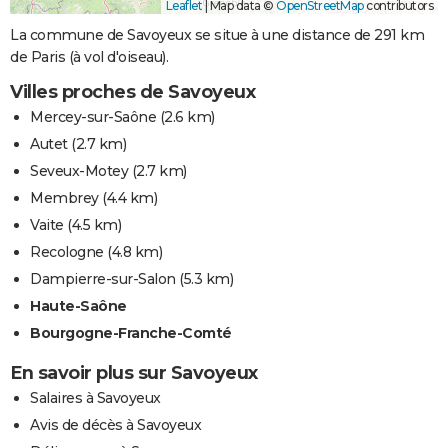
Leaflet
|
Map data ©
OpenStreetMap
contributors
La commune de Savoyeux se situe à une distance de 291 km
de Paris (à vol d'oiseau).
Villes proches de Savoyeux
Mercey-sur-Saône
(2.6 km)
Autet
(2.7 km)
Seveux-Motey
(2.7 km)
Membrey
(4.4 km)
Vaite
(4.5 km)
Recologne
(4.8 km)
Dampierre-sur-Salon
(5.3 km)
Haute-Saône
Bourgogne-Franche-Comté
En savoir plus sur Savoyeux
Salaires à Savoyeux
Avis de décès à Savoyeux