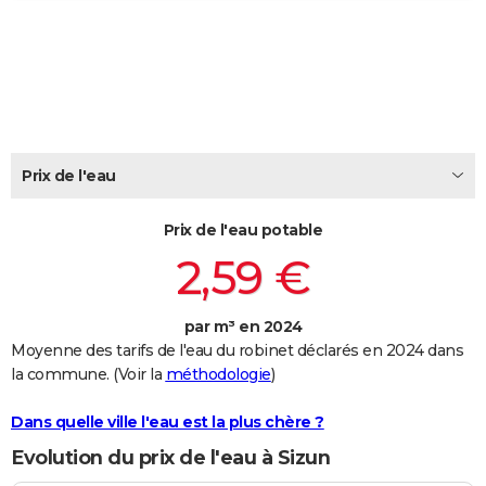
City break
Voyage de noces
Climat
Destinations
Voyage nature
Forum
+
PHOTO
GUIDES D'ACHAT
BONS PLANS
CARTE DE VOEUX
Prix de l'eau
Carte Bonne année
Carte Pâques
Carte de Noël
Carte Saint-Valentin
Carte d'anniversaire
DICTIONNAIRE
Prix de l'eau potable
Biographies
Expressions
Dictionnaire
Citations
Proverbes
PROGRAMME TV
2,59 €
COPAINS D'AVANT
par m³ en 2024
Se connecter
Collèges
Universités
Service militaire
S'inscrire
Lycées
Primaires
Entreprises
Avis de recherche
AVIS DE DÉCÈS
Moyenne des tarifs de l'eau du robinet déclarés en 2024 dans
la commune. (Voir la
méthodologie
)
FORUM
Lifestyle
Sport
Television
Cinema
Bricolage
Culture
Auto
Voyage
Dans quelle ville l'eau est la plus chère ?
Evolution du prix de l'eau à Sizun