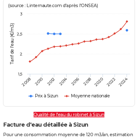
(source : Linternaute.com d'après l'ONSEA)
3
Tarif de l'eau (€/m3)
2,5
2
1,5
2016
2014
2024
2012
2022
2010
2020
2008
2018
Prix à Sizun
Moyenne nationale
Qualité de l'eau du robinet à Sizun
Facture d'eau détaillée à Sizun
Pour une consommation moyenne de 120 m3/an, estimation