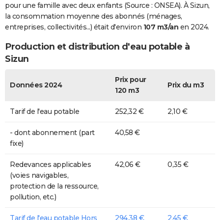
pour une famille avec deux enfants (Source : ONSEA). À Sizun,
la consommation moyenne des abonnés (ménages,
entreprises, collectivités...) était d'environ
107 m3/an
en 2024.
Production et distribution d'eau potable à
Sizun
Prix pour
Données 2024
Prix du m3
120 m3
Tarif de l'eau potable
252,32 €
2,10 €
- dont abonnement (part
40,58 €
fixe)
Redevances applicables
42,06 €
0,35 €
(voies navigables,
protection de la ressource,
pollution, etc.)
Tarif de l'eau potable Hors
294,38 €
2,45 €