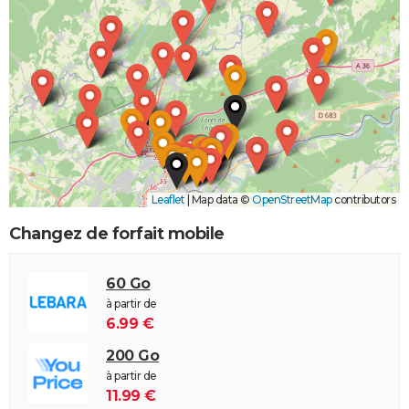
Leaflet
|
Map data ©
OpenStreetMap
contributors
Changez de forfait mobile
60 Go
à partir de
6.99 €
200 Go
à partir de
11.99 €