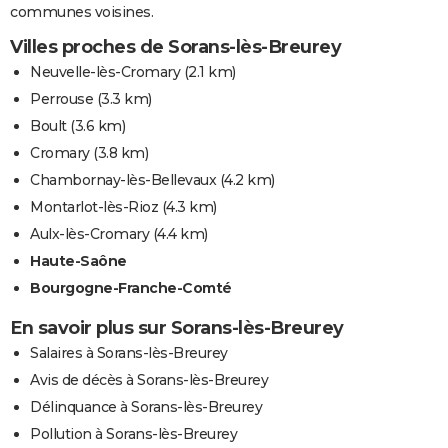
communes voisines.
Villes proches de Sorans-lès-Breurey
Neuvelle-lès-Cromary
(2.1 km)
Perrouse
(3.3 km)
Boult
(3.6 km)
Cromary
(3.8 km)
Chambornay-lès-Bellevaux
(4.2 km)
Montarlot-lès-Rioz
(4.3 km)
Aulx-lès-Cromary
(4.4 km)
Haute-Saône
Bourgogne-Franche-Comté
En savoir plus sur Sorans-lès-Breurey
Salaires à Sorans-lès-Breurey
Avis de décès à Sorans-lès-Breurey
Délinquance à Sorans-lès-Breurey
Pollution à Sorans-lès-Breurey