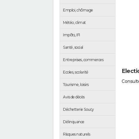
Emploi, chômage
Météo, climat
Impôts, IFI
Santé, social
Entreprises, commerces
Electi
Ecoles, scolarité
Consulte
Tourisme, loisirs
Avis de décès
Déchetterie Soucy
Délinquance
Risques naturels