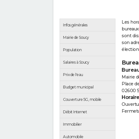
Les hora
Infos générales
bureaux
sont di
Mairie de Soucy
son adre
électio
Population
Burea
Salaires à Soucy
Bureau
Prix de l'eau
Mairie 
Place de
Budget municipal
02600 
Horair
Couverture 5G, mobile
Ouvertur
Fermetu
Débit Internet
Immobilier
Automobile