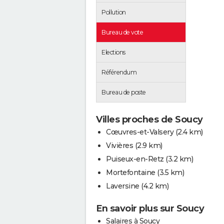
Pollution
Bureau de vote
Elections
Référendum
Bureau de poste
Villes proches de Soucy
Cœuvres-et-Valsery
(2.4 km)
Vivières
(2.9 km)
Puiseux-en-Retz
(3.2 km)
Mortefontaine
(3.5 km)
Laversine
(4.2 km)
En savoir plus sur Soucy
Salaires à Soucy