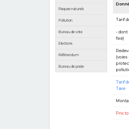
Donné
Risques naturels
Tarif d
Pollution
- dont
Bureau de vote
fixe)
Elections
Redeva
Référendum
(voies
protec
Bureau de poste
polluti
Tarif 
Taxe
Montan
Prix to