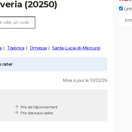
veria
(20250)
Lint
a
Tralonca
Omessa
Santa-Lucia-di-Mercurio
 rater
Mise à jour le 10/02/26
Prix de l'abonnement
Prix des eaux usées