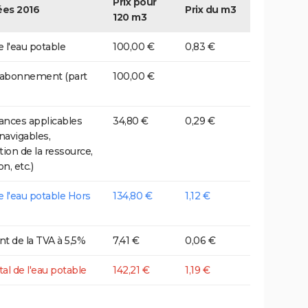
Prix pour
es 2016
Prix du m3
120 m3
e l'eau potable
100,00 €
0,83 €
 abonnement (part
100,00 €
nces applicables
34,80 €
0,29 €
 navigables,
tion de la ressource,
on, etc.)
de l'eau potable Hors
134,80 €
1,12 €
t de la TVA à 5,5%
7,41 €
0,06 €
tal de l'eau potable
142,21 €
1,19 €