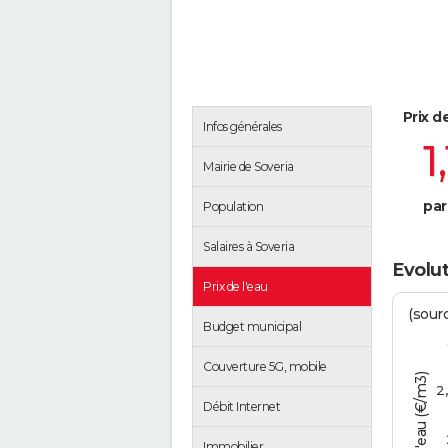
Prix d
Infos générales
1
Mairie de Soveria
par
Population
Salaires à Soveria
Evolut
Prix de l'eau
(sour
Budget municipal
Couverture 5G, mobile
Tarif de l'eau (€/m3)
2
Débit Internet
Immobilier