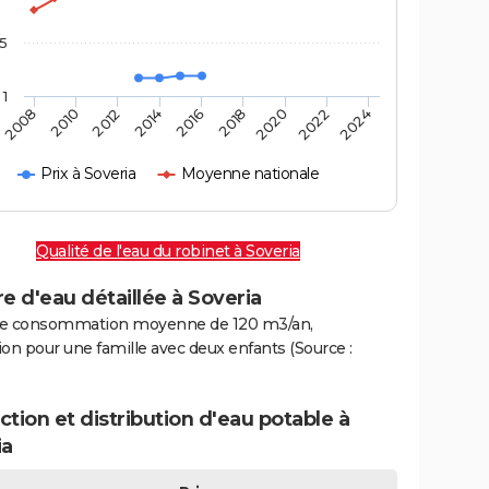
,5
1
2016
2020
2010
2024
2014
2018
2008
2022
2012
Prix à Soveria
Moyenne nationale
Qualité de l'eau du robinet à Soveria
e d'eau détaillée à Soveria
e consommation moyenne de 120 m3/an,
on pour une famille avec deux enfants (Source :
.
tion et distribution d'eau potable à
ia