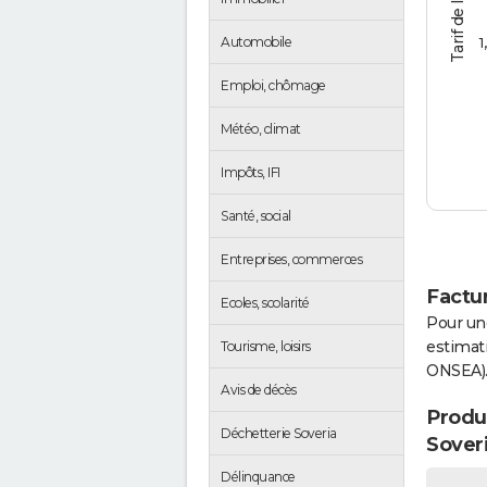
1
Automobile
Emploi, chômage
Météo, climat
Impôts, IFI
Santé, social
Entreprises, commerces
Factur
Ecoles, scolarité
Pour un
estimati
Tourisme, loisirs
ONSEA)
Avis de décès
Produc
Déchetterie Soveria
Sover
Délinquance