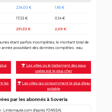
234,00 €
1,95 €
17,33 €
0,14 €
251,33 €
2,09 €
nes étant parfois incomplètes, le montant total de
ière année possédant des données complètes : eau
 plus
Les villes où le traitement des eaux
usées est le plus cher
nt les
Les villes qui consomment le plus d'eau
potable
ées par les abonnés à Soveria
ce : Linternaute.com d'après l'ONSEA)