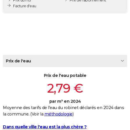
Prix du m3
Prix de l'abonnement
City break
Voyage de noces
Climat
Destinations
Voyage nature
Forum
+
Facture d'eau
PHOTO
GUIDES D'ACHAT
BONS PLANS
CARTE DE VOEUX
Carte Bonne année
Carte Pâques
Carte de Noël
Carte Saint-Valentin
Carte d'anniversaire
DICTIONNAIRE
Prix de l'eau
Biographies
Expressions
Dictionnaire
Citations
Proverbes
PROGRAMME TV
Prix de l'eau potable
COPAINS D'AVANT
2,79 €
Se connecter
Collèges
Universités
Service militaire
S'inscrire
Lycées
Primaires
Entreprises
Avis de recherche
AVIS DE DÉCÈS
par m³ en 2024
FORUM
Moyenne des tarifs de l'eau du robinet déclarés en 2024 dans
Lifestyle
Sport
Television
Cinema
Bricolage
Culture
Auto
Voyage
la commune. (Voir la
méthodologie
)
Dans quelle ville l'eau est la plus chère ?