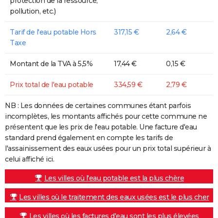
protection de la ressource,
pollution, etc.)
Tarif de l'eau potable Hors
317,15 €
2,64 €
Taxe
Montant de la TVA à 5,5%
17,44 €
0,15 €
Prix total de l'eau potable
334,59 €
2,79 €
NB : Les données de certaines communes étant parfois
incomplètes, les montants affichés pour cette commune ne
présentent que les prix de l'eau potable. Une facture d'eau
standard prend également en compte les tarifs de
l'assainissement des eaux usées pour un prix total supérieur à
celui affiché ici.
Les villes où l'eau potable est la plus chère
Les villes où le traitement des eaux usées est le plus cher
Les villes où les factures d'eau sont les plus élevées