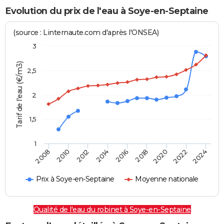
Evolution du prix de l'eau à Soye-en-Septaine
(source : Linternaute.com d'après l'ONSEA)
3
Tarif de l'eau (€/m3)
2,5
2
1,5
1
2016
2014
2024
2012
2022
2010
2020
2008
2018
Prix à Soye-en-Septaine
Moyenne nationale
Qualité de l'eau du robinet à Soye-en-Septaine