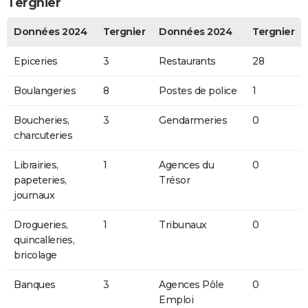
Tergnier
Données 2024
Tergnier
Données 2024
Tergnier
Epiceries
3
Restaurants
28
Boulangeries
8
Postes de police
1
Boucheries,
3
Gendarmeries
0
charcuteries
Librairies,
1
Agences du
0
papeteries,
Trésor
journaux
Drogueries,
1
Tribunaux
0
quincalleries,
bricolage
Banques
3
Agences Pôle
0
Emploi