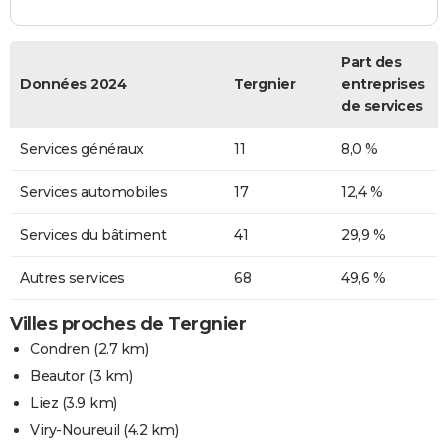
Part des
Données 2024
Tergnier
entreprises
de services
Services généraux
11
8,0 %
Services automobiles
17
12,4 %
Services du bâtiment
41
29,9 %
Autres services
68
49,6 %
Villes proches de Tergnier
Condren
(2.7 km)
Beautor
(3 km)
Liez
(3.9 km)
Viry-Noureuil
(4.2 km)