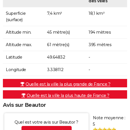
des villes
Superficie
7,4 km²
18,1 km²
(surface)
Altitude min.
45 mètre(s)
194 mètres
Altitude max.
61 mètre(s)
395 mètres
Latitude
49.64832
-
Longitude
3.338112
-
Quelle est la ville la plus grande de France ?
Quelle est la ville la plus haute de France ?
Avis sur Beautor
Note moyenne :
Quel est votre avis sur Beautor ?
5