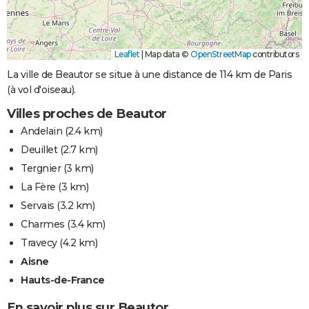
Leaflet
|
Map data ©
OpenStreetMap
contributors
La ville de Beautor se situe à une distance de 114 km de Paris
(à vol d'oiseau).
Villes proches de Beautor
Andelain
(2.4 km)
Deuillet
(2.7 km)
Tergnier
(3 km)
La Fère
(3 km)
Servais
(3.2 km)
Charmes
(3.4 km)
Travecy
(4.2 km)
Aisne
Hauts-de-France
En savoir plus sur Beautor