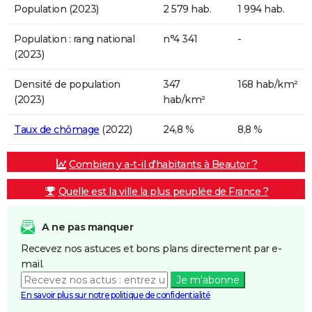
Population (2023)
2 579 hab.
1 994 hab.
Population : rang national
n°4 341
-
(2023)
Densité de population
347
168 hab/km²
(2023)
hab/km²
Taux de chômage
(2022)
24,8 %
8,8 %
Combien y a-t-il d'habitants à Beautor ?
Quelle est la ville la plus peuplée de France ?
A ne pas manquer
Recevez nos astuces et bons plans directement par e-
mail.
Je m'abonne
En savoir plus sur notre politique de confidentialité