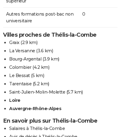
supérieur
Autres formations post-bac non
0
universitaire
Villes proches de Thélis-la-Combe
Graix
(2.9 km)
La Versanne
(3.6 km)
Bourg-Argental
(3.9 km)
Colombier
(4.2 km)
Le Bessat
(5 km)
Tarentaise
(5.2 km)
Saint-Julien-Molin-Molette
(5.7 km)
Loire
Auvergne-Rhône-Alpes
En savoir plus sur Thélis-la-Combe
Salaires à Thélis-la-Combe
Avis de décès à Thélis-la-Combe