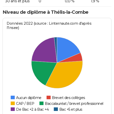
30 ans et plus
0
0,0 %
1,9 %
Niveau de diplôme à Thélis-la-Combe
Données 2022 (source : Linternaute.com d'après
l'Insee)
Aucun diplôme
Brevet des collèges
CAP / BEP
Baccalauréat / brevet professionnel
De Bac +2 à Bac +4
Bac +5 et plus