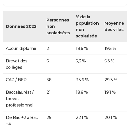
% de la
Personnes
population
Moyenne
Données 2022
non
non
des villes
scolarisées
scolarisée
Aucun diplôme
21
18,6 %
19,5 %
Brevet des
6
5,3 %
5,3 %
collèges
CAP / BEP
38
33,6 %
29,3 %
Baccalauréat /
21
18,6 %
19,1 %
brevet
professionnel
De Bac +2 à Bac
25
22,1 %
20,1 %
+4