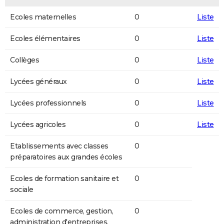
Ecoles maternelles
0
Liste
Ecoles élémentaires
0
Liste
Collèges
0
Liste
Lycées généraux
0
Liste
Lycées professionnels
0
Liste
Lycées agricoles
0
Liste
Etablissements avec classes
0
préparatoires aux grandes écoles
Ecoles de formation sanitaire et
0
sociale
Ecoles de commerce, gestion,
0
administration d'entreprises,