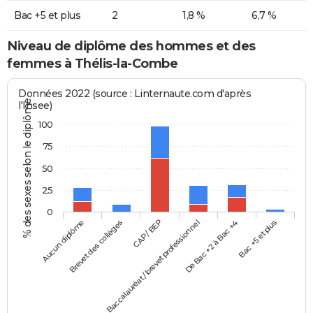
Bac +5 et plus
2
1,8 %
6,7 %
Niveau de diplôme des hommes et des
femmes à Thélis-la-Combe
Données 2022 (source : Linternaute.com d'après
% des sexes selon le diplôme
l'Insee)
100
75
50
25
0
Aucun diplôme
Baccalauréat / brevet professionnel
CAP / BEP
Bac +5 et plus
Brevet des collèges
De Bac +2 à Bac +4