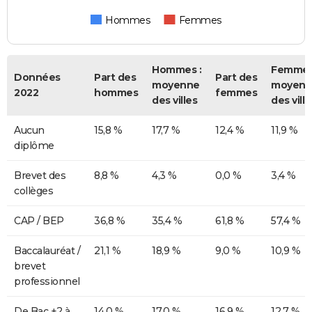
Hommes
Femmes
Hommes :
Femmes
Données
Part des
Part des
moyenne
moyenn
2022
hommes
femmes
des villes
des ville
Aucun
15,8 %
17,7 %
12,4 %
11,9 %
diplôme
Brevet des
8,8 %
4,3 %
0,0 %
3,4 %
collèges
CAP / BEP
36,8 %
35,4 %
61,8 %
57,4 %
Baccalauréat /
21,1 %
18,9 %
9,0 %
10,9 %
brevet
professionnel
De Bac +2 à
14,0 %
17,0 %
16,9 %
12,7 %