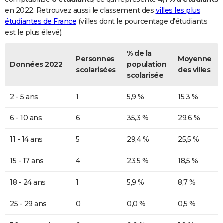
en 2022. Retrouvez aussi le classement des
villes les plus
étudiantes de France
(villes dont le pourcentage d'étudiants
est le plus élevé).
% de la
Personnes
Moyenne
Données 2022
population
scolarisées
des villes
scolarisée
2 - 5 ans
1
5,9 %
15,3 %
6 - 10 ans
6
35,3 %
29,6 %
11 - 14 ans
5
29,4 %
25,5 %
15 - 17 ans
4
23,5 %
18,5 %
18 - 24 ans
1
5,9 %
8,7 %
25 - 29 ans
0
0,0 %
0,5 %