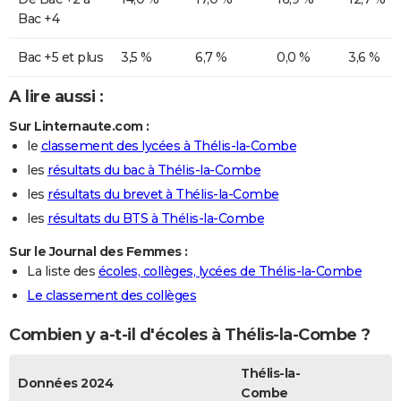
Bac +4
Bac +5 et plus
3,5 %
6,7 %
0,0 %
3,6 %
A lire aussi :
Sur Linternaute.com :
le
classement des lycées à Thélis-la-Combe
les
résultats du bac à Thélis-la-Combe
les
résultats du brevet à Thélis-la-Combe
les
résultats du BTS à Thélis-la-Combe
Sur le Journal des Femmes :
La liste des
écoles, collèges, lycées de Thélis-la-Combe
Le classement des collèges
Combien y a-t-il d'écoles à Thélis-la-Combe ?
Thélis-la-
Données 2024
Combe