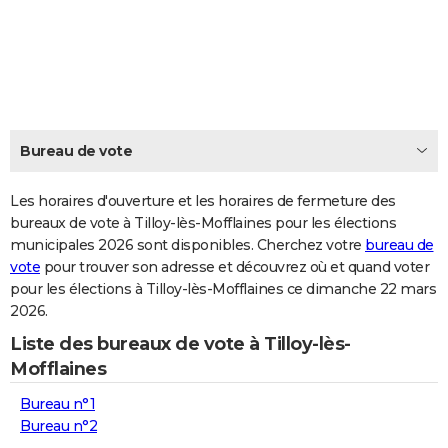
City break
Voyage de noces
Climat
Destinations
Voyage nature
Forum
+
PHOTO
GUIDES D'ACHAT
BONS PLANS
CARTE DE VOEUX
Bureau de vote
Carte Bonne année
Carte Pâques
Carte de Noël
Carte Saint-Valentin
Carte d'anniversaire
DICTIONNAIRE
Les horaires d'ouverture et les horaires de fermeture des
Biographies
Expressions
bureaux de vote à Tilloy-lès-Mofflaines pour les élections
Dictionnaire
Citations
Proverbes
PROGRAMME TV
municipales 2026 sont disponibles. Cherchez votre
bureau de
vote
pour trouver son adresse et découvrez où et quand voter
COPAINS D'AVANT
pour les élections à Tilloy-lès-Mofflaines ce dimanche 22 mars
Se connecter
Collèges
Universités
Service militaire
S'inscrire
Lycées
Primaires
Entreprises
Avis de recherche
AVIS DE DÉCÈS
2026.
Liste des bureaux de vote à Tilloy-lès-
FORUM
Mofflaines
Lifestyle
Sport
Television
Cinema
Bricolage
Culture
Auto
Voyage
Bureau n°1
Bureau n°2