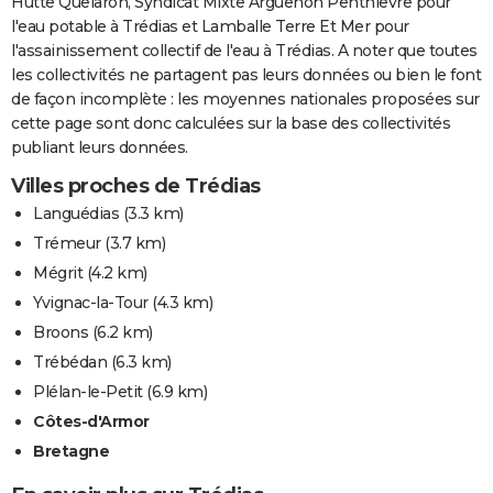
Hutte Quelaron, Syndicat Mixte Arguenon Penthievre pour
l'eau potable à Trédias et Lamballe Terre Et Mer pour
l'assainissement collectif de l'eau à Trédias. A noter que toutes
les collectivités ne partagent pas leurs données ou bien le font
de façon incomplète : les moyennes nationales proposées sur
cette page sont donc calculées sur la base des collectivités
publiant leurs données.
Villes proches de Trédias
Languédias
(3.3 km)
Trémeur
(3.7 km)
Mégrit
(4.2 km)
Yvignac-la-Tour
(4.3 km)
Broons
(6.2 km)
Trébédan
(6.3 km)
Plélan-le-Petit
(6.9 km)
Côtes-d'Armor
Bretagne