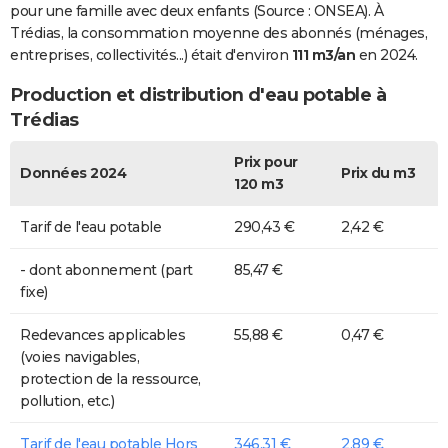
pour une famille avec deux enfants (Source : ONSEA). À
Trédias, la consommation moyenne des abonnés (ménages,
entreprises, collectivités...) était d'environ
111 m3/an
en 2024.
Production et distribution d'eau potable à
Trédias
Prix pour
Données 2024
Prix du m3
120 m3
Tarif de l'eau potable
290,43 €
2,42 €
- dont abonnement (part
85,47 €
fixe)
Redevances applicables
55,88 €
0,47 €
(voies navigables,
protection de la ressource,
pollution, etc.)
Tarif de l'eau potable Hors
346,31 €
2,89 €