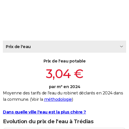
City break
Voyage de noces
Climat
Destinations
Voyage nature
Forum
+
PHOTO
GUIDES D'ACHAT
BONS PLANS
CARTE DE VOEUX
Prix de l'eau
Carte Bonne année
Carte Pâques
Carte de Noël
Carte Saint-Valentin
Carte d'anniversaire
DICTIONNAIRE
Prix de l'eau potable
Biographies
Expressions
Dictionnaire
Citations
Proverbes
PROGRAMME TV
3,04 €
COPAINS D'AVANT
par m³ en 2024
Se connecter
Collèges
Universités
Service militaire
S'inscrire
Lycées
Primaires
Entreprises
Avis de recherche
AVIS DE DÉCÈS
Moyenne des tarifs de l'eau du robinet déclarés en 2024 dans
la commune. (Voir la
méthodologie
)
FORUM
Lifestyle
Sport
Television
Cinema
Bricolage
Culture
Auto
Voyage
Dans quelle ville l'eau est la plus chère ?
Evolution du prix de l'eau à Trédias