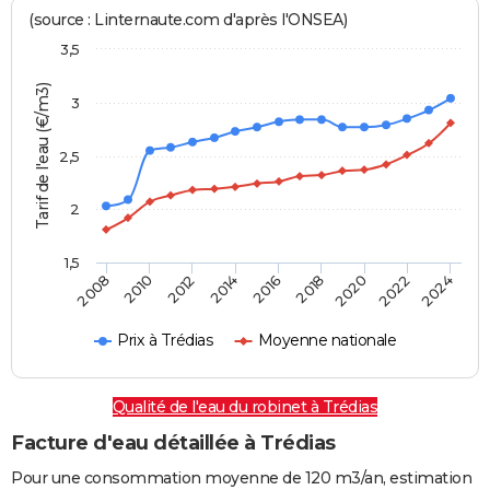
(source : Linternaute.com d'après l'ONSEA)
3,5
Tarif de l'eau (€/m3)
3
2,5
2
1,5
2016
2014
2024
2012
2022
2010
2020
2008
2018
Prix à Trédias
Moyenne nationale
Qualité de l'eau du robinet à Trédias
Facture d'eau détaillée à Trédias
Pour une consommation moyenne de 120 m3/an, estimation