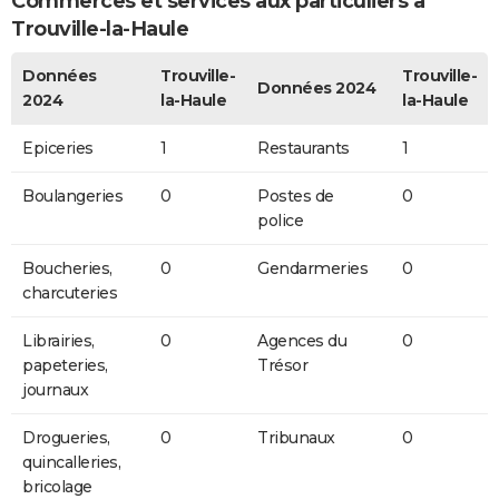
Commerces et services aux particuliers à
Trouville-la-Haule
Données
Trouville-
Trouville-
Données 2024
2024
la-Haule
la-Haule
Epiceries
1
Restaurants
1
Boulangeries
0
Postes de
0
police
Boucheries,
0
Gendarmeries
0
charcuteries
Librairies,
0
Agences du
0
papeteries,
Trésor
journaux
Drogueries,
0
Tribunaux
0
quincalleries,
bricolage