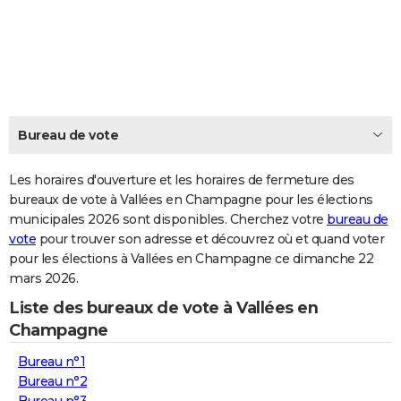
City break
Voyage de noces
Climat
Destinations
Voyage nature
Forum
+
PHOTO
GUIDES D'ACHAT
BONS PLANS
CARTE DE VOEUX
Bureau de vote
Carte Bonne année
Carte Pâques
Carte de Noël
Carte Saint-Valentin
Carte d'anniversaire
DICTIONNAIRE
Les horaires d'ouverture et les horaires de fermeture des
Biographies
Expressions
bureaux de vote à Vallées en Champagne pour les élections
Dictionnaire
Citations
Proverbes
PROGRAMME TV
municipales 2026 sont disponibles. Cherchez votre
bureau de
vote
pour trouver son adresse et découvrez où et quand voter
COPAINS D'AVANT
pour les élections à Vallées en Champagne ce dimanche 22
Se connecter
Collèges
Universités
Service militaire
S'inscrire
Lycées
Primaires
Entreprises
Avis de recherche
AVIS DE DÉCÈS
mars 2026.
Liste des bureaux de vote à Vallées en
FORUM
Champagne
Lifestyle
Sport
Television
Cinema
Bricolage
Culture
Auto
Voyage
Bureau n°1
Bureau n°2