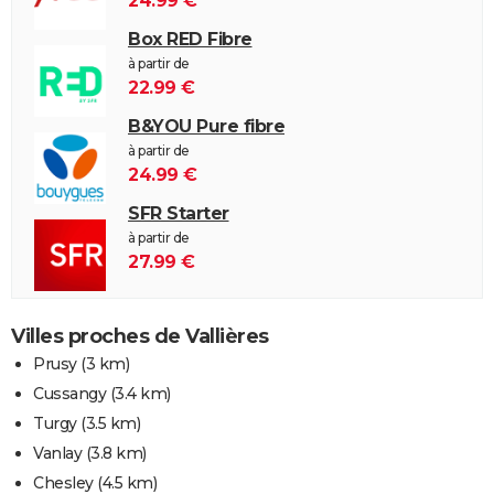
24.99 €
Box RED Fibre
à partir de
22.99 €
B&YOU Pure fibre
à partir de
24.99 €
SFR Starter
à partir de
27.99 €
Villes proches de Vallières
Prusy
(3 km)
Cussangy
(3.4 km)
Turgy
(3.5 km)
Vanlay
(3.8 km)
Chesley
(4.5 km)