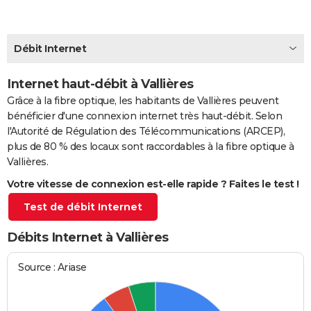
City break
Voyage de noces
Climat
Destinations
Voyage nature
Forum
+
PHOTO
GUIDES D'ACHAT
Débit Internet
BONS PLANS
Internet haut-débit à Vallières
Grâce à la fibre optique, les habitants de Vallières peuvent
CARTE DE VOEUX
bénéficier d'une connexion internet très haut-débit. Selon
Carte Bonne année
Carte Pâques
Carte de Noël
Carte Saint-Valentin
Carte d'anniversaire
DICTIONNAIRE
l'Autorité de Régulation des Télécommunications (ARCEP),
plus de 80 % des locaux sont raccordables à la fibre optique à
Biographies
Expressions
Dictionnaire
Citations
Proverbes
PROGRAMME TV
Vallières.
Votre vitesse de connexion est-elle rapide ? Faites le test !
COPAINS D'AVANT
Test de débit Internet
Se connecter
Collèges
Universités
Service militaire
S'inscrire
Lycées
Primaires
Entreprises
Avis de recherche
AVIS DE DÉCÈS
Débits Internet à Vallières
FORUM
Lifestyle
Sport
Television
Cinema
Bricolage
Culture
Auto
Voyage
Source : Ariase