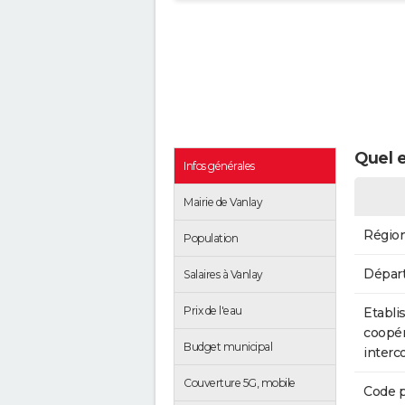
Quel e
Infos générales
Mairie de Vanlay
Régio
Population
Dépar
Salaires à Vanlay
Prix de l'eau
Etabli
coopér
Budget municipal
inter
Couverture 5G, mobile
Code p