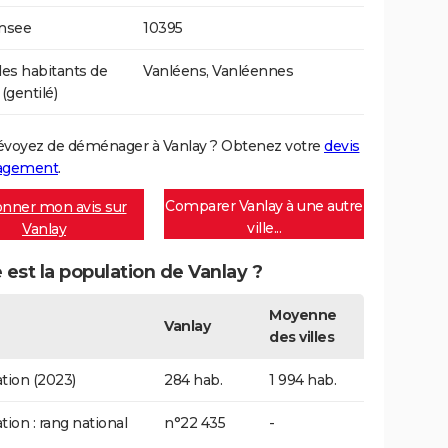
Insee
10395
s habitants de
Vanléens, Vanléennes
(gentilé)
évoyez de déménager à Vanlay ? Obtenez votre
devis
agement
.
Comparer Vanlay à une autre
nner mon avis sur
ville...
Vanlay
 est la population de Vanlay ?
Moyenne
Vanlay
des villes
tion (2023)
284 hab.
1 994 hab.
tion : rang national
n°22 435
-