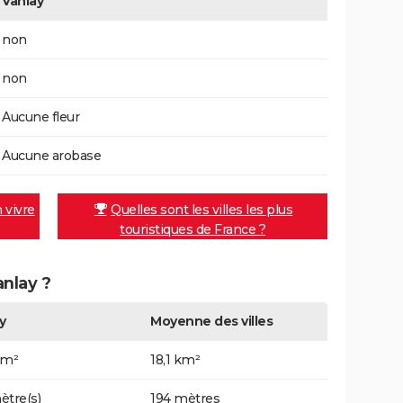
Vanlay
non
non
Aucune fleur
Aucune arobase
n vivre
Quelles sont les villes les plus
touristiques de France ?
anlay ?
y
Moyenne des villes
km²
18,1 km²
ètre(s)
194 mètres