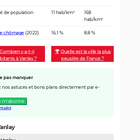
é de population
11 hab/km²
168
hab/km²
de chômage
(2022)
16,1 %
8,8 %
Combien y a-t-il
Quelle est la ville la plus
bitants à Vanlay ?
peuplée de France ?
e pas manquer
 nos astuces et bons plans directement par e-
e m'abonne
tialité
anlay