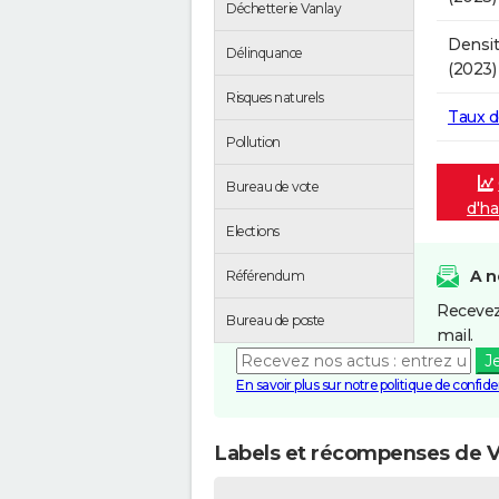
Déchetterie Vanlay
Densit
Délinquance
(2023)
Risques naturels
Taux 
Pollution
Bureau de vote
d'ha
Elections
A n
Référendum
Recevez
Bureau de poste
mail.
J
En savoir plus sur notre politique de confiden
Labels et récompenses de V