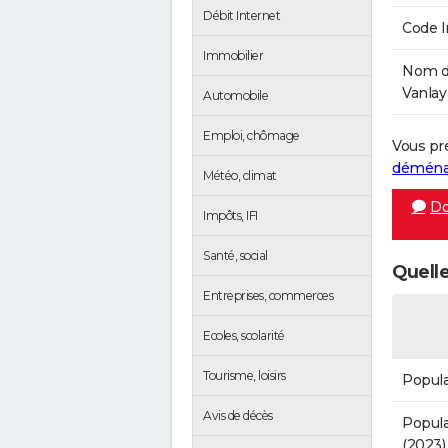
Débit Internet
Code 
Immobilier
Nom de
Vanlay 
Automobile
Emploi, chômage
Vous pr
démén
Météo, climat
Do
Impôts, IFI
Santé, social
Quelle
Entreprises, commerces
Ecoles, scolarité
Tourisme, loisirs
Popula
Avis de décès
Popula
(2023)