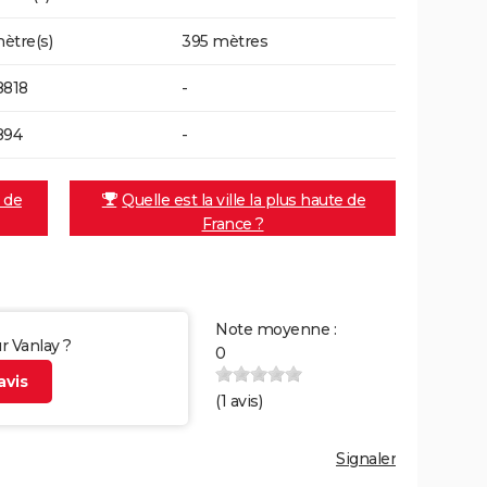
ètre(s)
395 mètres
8818
-
894
-
e de
Quelle est la ville la plus haute de
France ?
Note moyenne :
ur Vanlay ?
0
vis
(
1
avis)
Signaler