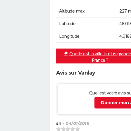
Altitude max.
227 m
Latitude
48.01
Longitude
4.018
Quelle est la ville la plus grand
France ?
Avis sur Vanlay
Quel est votre avis s
Donner mon a
sn
- 04/01/2016