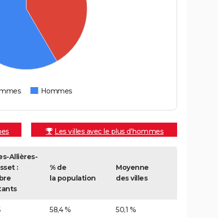
emmes
Hommes
mes
Les villes avec le plus d'hommes
s-Allières-
sset :
% de
Moyenne
bre
la population
des villes
tants
6
58,4 %
50,1 %