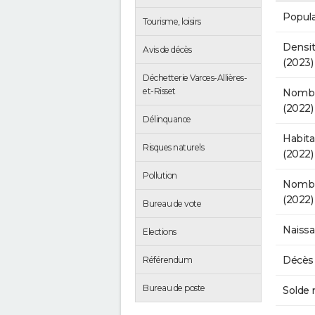
Popula
Tourisme, loisirs
Densit
Avis de décès
(2023)
Déchetterie Varces-Allières-
et-Risset
Nombr
(2022)
Délinquance
Habit
Risques naturels
(2022)
Pollution
Nombre
(2022)
Bureau de vote
Naissa
Elections
Décès 
Référendum
Bureau de poste
Solde 