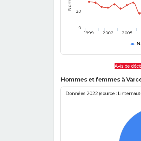
20
0
1999
2002
2005
N
Avis de décè
Hommes et femmes à Varces-
Données 2022 (source : Linternaute