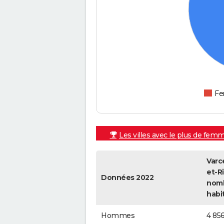
F
Les villes avec le plus de fem
Varce
et-Ri
Données 2022
nom
habi
Hommes
4 85