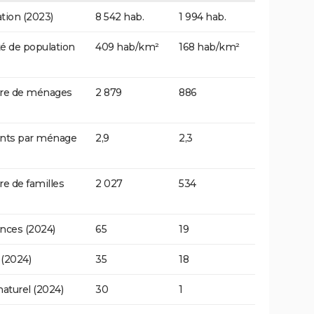
tion (2023)
8 542 hab.
1 994 hab.
é de population
409 hab/km²
168 hab/km²
e de ménages
2 879
886
ants par ménage
2,9
2,3
 de familles
2 027
534
nces (2024)
65
19
(2024)
35
18
naturel (2024)
30
1