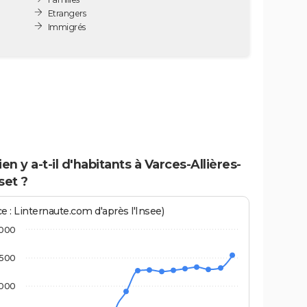
Etrangers
Immigrés
n y a-t-il d'habitants à Varces-Allières-
set ?
e : Linternaute.com d'après l'Insee)
000
500
000