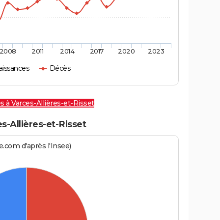
2008
2011
2014
2017
2020
2023
aissances
Décès
s à Varces-Allières-et-Risset
Allières-et-Risset
.com d'après l'Insee)