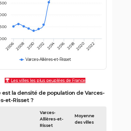
500
000
500
000
2010
2006
2020
2016
2012
2008
2022
2018
2014
Varces-Allières-et-Risset
Les villes les plus peuplées de France
 est la densité de population de Varces-
es-et-Risset ?
Varces-
Moyenne
Allières-et-
des villes
Risset