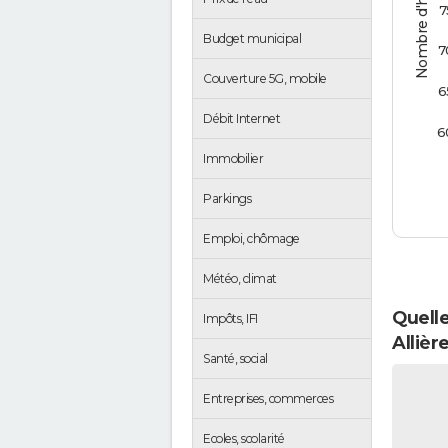
Nombre d'habitants
7
Budget municipal
7
Couverture 5G, mobile
6
Débit Internet
6
Immobilier
Parkings
Emploi, chômage
Météo, climat
Quelle
Impôts, IFI
Allièr
Santé, social
Entreprises, commerces
Ecoles, scolarité