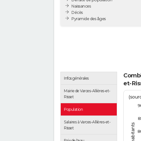
Naissances
Décès
Pyramide des âges
Combie
Infos générales
et-Ris
Mairie de Varces-Allières-et-
(sourc
Risset
9
Population
8
Salaires à Varces-Allières-et-
Risset
8
Prix de l'eau