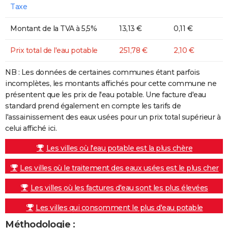
Taxe
Montant de la TVA à 5,5%
13,13 €
0,11 €
Prix total de l'eau potable
251,78 €
2,10 €
NB : Les données de certaines communes étant parfois
incomplètes, les montants affichés pour cette commune ne
présentent que les prix de l'eau potable. Une facture d'eau
standard prend également en compte les tarifs de
l'assainissement des eaux usées pour un prix total supérieur à
celui affiché ici.
Les villes où l'eau potable est la plus chère
Les villes où le traitement des eaux usées est le plus cher
Les villes où les factures d'eau sont les plus élevées
Les villes qui consomment le plus d'eau potable
Méthodologie :