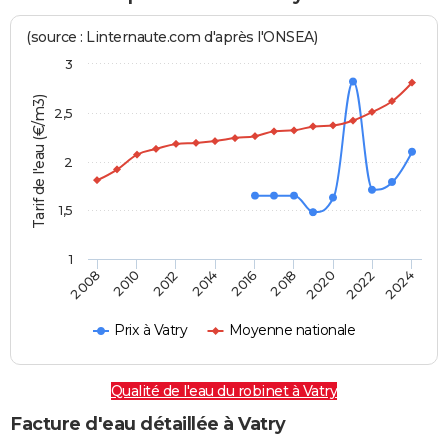
(source : Linternaute.com d'après l'ONSEA)
3
Tarif de l'eau (€/m3)
2,5
2
1,5
1
2016
2014
2024
2012
2022
2010
2020
2008
2018
Prix à Vatry
Moyenne nationale
Qualité de l'eau du robinet à Vatry
Facture d'eau détaillée à Vatry