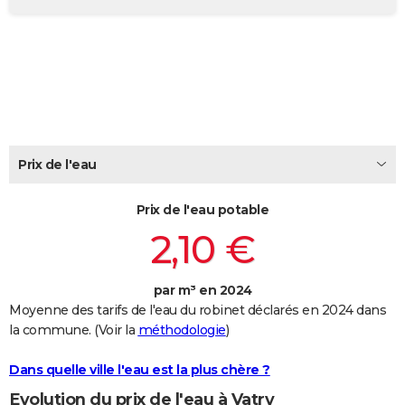
City break
Voyage de noces
Climat
Destinations
Voyage nature
Forum
+
PHOTO
GUIDES D'ACHAT
BONS PLANS
CARTE DE VOEUX
Prix de l'eau
Carte Bonne année
Carte Pâques
Carte de Noël
Carte Saint-Valentin
Carte d'anniversaire
DICTIONNAIRE
Biographies
Expressions
Dictionnaire
Citations
Proverbes
PROGRAMME TV
Prix de l'eau potable
2,10 €
COPAINS D'AVANT
Se connecter
Collèges
Universités
Service militaire
S'inscrire
Lycées
Primaires
Entreprises
Avis de recherche
AVIS DE DÉCÈS
par m³ en 2024
Moyenne des tarifs de l'eau du robinet déclarés en 2024 dans
FORUM
la commune. (Voir la
méthodologie
)
Lifestyle
Sport
Television
Cinema
Bricolage
Culture
Auto
Voyage
Dans quelle ville l'eau est la plus chère ?
Evolution du prix de l'eau à Vatry