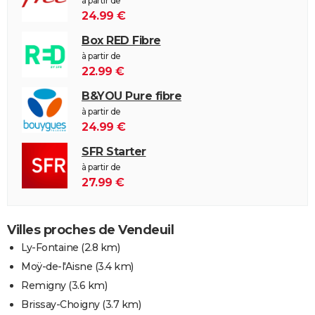
à partir de
24.99 €
Box RED Fibre
à partir de
22.99 €
B&YOU Pure fibre
à partir de
24.99 €
SFR Starter
à partir de
27.99 €
Villes proches de Vendeuil
Ly-Fontaine
(2.8 km)
Moÿ-de-l'Aisne
(3.4 km)
Remigny
(3.6 km)
Brissay-Choigny
(3.7 km)