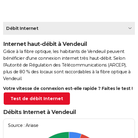
City break
Voyage de noces
Climat
Destinations
Voyage nature
Forum
+
PHOTO
GUIDES D'ACHAT
Débit Internet
BONS PLANS
Internet haut-débit à Vendeuil
CARTE DE VOEUX
Grâce à la fibre optique, les habitants de Vendeuil peuvent
Carte Bonne année
Carte Pâques
Carte de Noël
Carte Saint-Valentin
Carte d'anniversaire
DICTIONNAIRE
bénéficier d'une connexion internet très haut-débit. Selon
l'Autorité de Régulation des Télécommunications (ARCEP),
Biographies
Expressions
Dictionnaire
Citations
Proverbes
PROGRAMME TV
plus de 80 % des locaux sont raccordables à la fibre optique à
Vendeuil.
COPAINS D'AVANT
Votre vitesse de connexion est-elle rapide ? Faites le test !
Se connecter
Collèges
Universités
Service militaire
S'inscrire
Lycées
Primaires
Entreprises
Avis de recherche
AVIS DE DÉCÈS
Test de débit Internet
FORUM
Débits Internet à Vendeuil
Lifestyle
Sport
Television
Cinema
Bricolage
Culture
Auto
Voyage
Source : Ariase