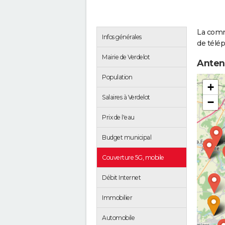
La comm
Infos générales
de télép
Mairie de Verdelot
Anten
Population
+
Salaires à Verdelot
−
Prix de l'eau
Budget municipal
Couverture 5G, mobile
Débit Internet
Immobilier
Automobile