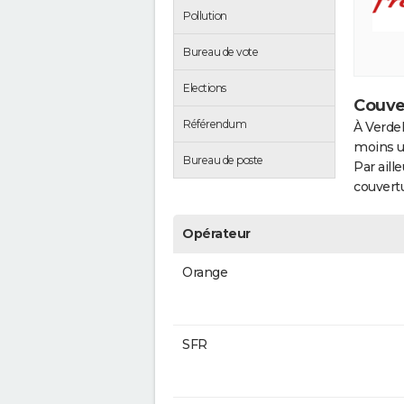
Pollution
Bureau de vote
Elections
Couve
Référendum
À Verdel
moins u
Bureau de poste
Par aill
couvertu
Opérateur
Orange
SFR