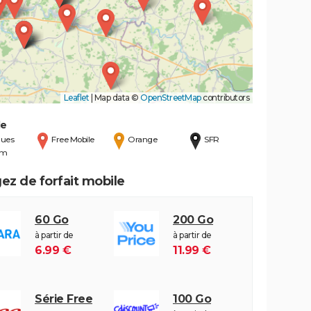
Leaflet
|
Map data ©
OpenStreetMap
contributors
de
ues
Free Mobile
Orange
SFR
om
ez de forfait mobile
60 Go
200 Go
à partir de
à partir de
6.99 €
11.99 €
Série Free
100 Go