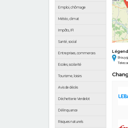
Emploi, chômage
Météo, climat
Impôts, IFI
Santé, social
Légen
Entreprises, commerces
Bouyg
Telec
Ecoles, scolarité
Chang
Tourisme, loisirs
Avis de décès
Déchetterie Verdelot
Délinquance
Risques naturels