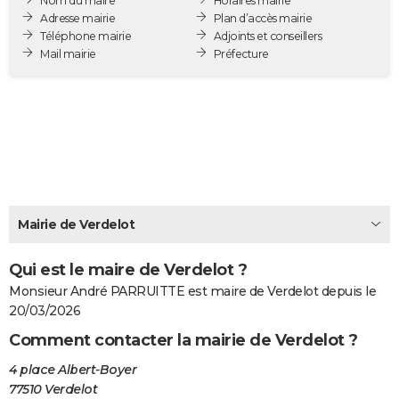
Nom du maire
Horaires mairie
City break
Voyage de noces
Climat
Destinations
Voyage nature
Forum
+
Adresse mairie
Plan d’accès mairie
PHOTO
Téléphone mairie
Adjoints et conseillers
Mail mairie
Préfecture
GUIDES D'ACHAT
BONS PLANS
CARTE DE VOEUX
Carte Bonne année
Carte Pâques
Carte de Noël
Carte Saint-Valentin
Carte d'anniversaire
DICTIONNAIRE
Biographies
Expressions
Dictionnaire
Citations
Proverbes
PROGRAMME TV
Mairie de Verdelot
COPAINS D'AVANT
Qui est le maire de Verdelot ?
Se connecter
Collèges
Universités
Service militaire
S'inscrire
Lycées
Primaires
Entreprises
Avis de recherche
AVIS DE DÉCÈS
Monsieur André PARRUITTE est maire de Verdelot depuis le
FORUM
20/03/2026
Comment contacter la mairie de Verdelot ?
Lifestyle
Sport
Television
Cinema
Bricolage
Culture
Auto
Voyage
4 place Albert-Boyer
77510 Verdelot