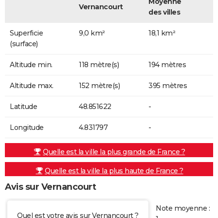
Moyenne
Vernancourt
des villes
Superficie
9,0 km²
18,1 km²
(surface)
Altitude min.
118 mètre(s)
194 mètres
Altitude max.
152 mètre(s)
395 mètres
Latitude
48.851622
-
Longitude
4.831797
-
Quelle est la ville la plus grande de France ?
Quelle est la ville la plus haute de France ?
Avis sur Vernancourt
Note moyenne :
Quel est votre avis sur Vernancourt ?