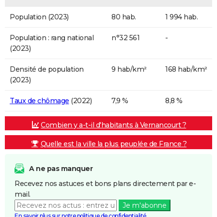
Population (2023)
80 hab.
1 994 hab.
Population : rang national
n°32 561
-
(2023)
Densité de population
9 hab/km²
168 hab/km²
(2023)
Taux de chômage
(2022)
7,9 %
8,8 %
Combien y a-t-il d'habitants à Vernancourt ?
Quelle est la ville la plus peuplée de France ?
A ne pas manquer
Recevez nos astuces et bons plans directement par e-
mail.
Je m'abonne
En savoir plus sur notre politique de confidentialité