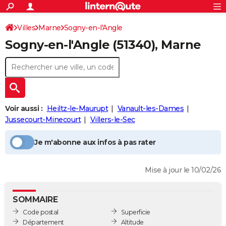
ACTUALITÉS
Connexion
S'inscrire
Villes
Marne
Sogny-en-l'Angle
Rechercher
Société
Education
Villes
Politique
Faits Divers
Monde
+
SPORT
Sogny-en-l'Angle
(51340), Marne
Football
Cyclisme
Forum
Coupe du monde 2026
Tennis
Rugby
CULTURE
TNT
Cinéma
Musique
Programme TV
Streaming
Sorties cinéma
+
FINANCE
Impôts
Immobilier
Banque
Crédit
Retraite
Epargne
Risques naturels par ville
Assurance
AUTO
Voir aussi :
Heiltz-le-Maurupt
Vanault-les-Dames
Réserver un essai
Berlines
Forum auto
Essais
Citadines
SUV
+
HIGH-TECH
Jussecourt-Minecourt
Villers-le-Sec
Meilleur smartphone
Ordinateurs
Guide high-tech
Mobiles
Internet
Jeux vidéo
+
BRICOLAGE
Je m'abonne aux infos à pas rater
Aménagement intérieur
Cuisine
Jardinage
+
Forum
Extérieur
Salle de bains
Rangement
WEEK-END
Mise à jour le 10/02/26
Escapades
Expositions
Week-end nature
Guides de France
Patrimoine
Musées
+
LIFESTYLE
Bien-être
Mode
+
Art de vivre
Loisirs
Modes de vie
SANTE
SOMMAIRE
Code postal
Superficie
Guide de la santé
Médicaments
+
Alimentation
Maladies
Sommeil
VOYAGE
Département
Altitude