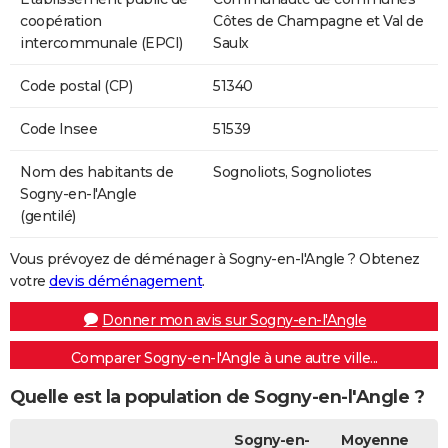
coopération
Côtes de Champagne et Val de
intercommunale (EPCI)
Saulx
Code postal (CP)
51340
Code Insee
51539
Nom des habitants de
Sognoliots, Sognoliotes
Sogny-en-l'Angle
(gentilé)
Vous prévoyez de déménager à Sogny-en-l'Angle ? Obtenez
votre
devis déménagement
.
Donner mon avis sur Sogny-en-l'Angle
Comparer Sogny-en-l'Angle à une autre ville...
Quelle est la population de Sogny-en-l'Angle ?
Sogny-en-
Moyenne