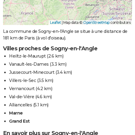
Leaflet
|
Map data ©
OpenStreetMap
contributors
La commune de Sogny-en-l'Angle se situe à une distance de
181 km de Paris (à vol d'oiseau).
Villes proches de Sogny-en-l'Angle
Heiltz-le-Maurupt
(2.6 km)
Vanault-les-Dames
(3.3 km)
Jussecourt-Minecourt
(3.4 km)
Villers-le-Sec
(3.5 km)
Vernancourt
(4.2 km)
Val-de-Vière
(4.6 km)
Alliancelles
(5.1 km)
Marne
Grand Est
En savoir plus sur Sogny-en-l'Angle