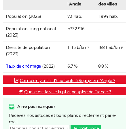
l'Angle
des villes
Population (2023)
73 hab.
1 994 hab.
Population : rang national
n°32 916
-
(2023)
Densité de population
11 hab/km²
168 hab/km²
(2023)
Taux de chômage
(2022)
6,7 %
8,8 %
Combien y a-t-il d'habitants à Sogny-en-l'Angle ?
Quelle est la ville la plus peuplée de France ?
A ne pas manquer
Recevez nos astuces et bons plans directement par e-
mail.
Je m'abonne