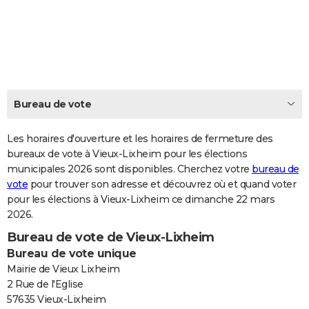
City break
Voyage de noces
Climat
Destinations
Voyage nature
Forum
+
PHOTO
GUIDES D'ACHAT
BONS PLANS
CARTE DE VOEUX
Bureau de vote
Carte Bonne année
Carte Pâques
Carte de Noël
Carte Saint-Valentin
Carte d'anniversaire
DICTIONNAIRE
Les horaires d'ouverture et les horaires de fermeture des
Biographies
Expressions
bureaux de vote à Vieux-Lixheim pour les élections
Dictionnaire
Citations
Proverbes
PROGRAMME TV
municipales 2026 sont disponibles. Cherchez votre
bureau de
vote
pour trouver son adresse et découvrez où et quand voter
COPAINS D'AVANT
pour les élections à Vieux-Lixheim ce dimanche 22 mars
Se connecter
Collèges
Universités
Service militaire
S'inscrire
Lycées
Primaires
Entreprises
Avis de recherche
AVIS DE DÉCÈS
2026.
Bureau de vote de Vieux-Lixheim
FORUM
Bureau de vote unique
Lifestyle
Sport
Television
Cinema
Bricolage
Culture
Auto
Voyage
Mairie de Vieux Lixheim
2 Rue de l'Eglise
57635 Vieux-Lixheim