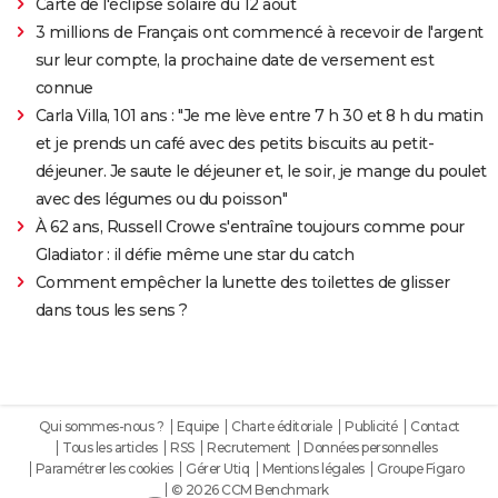
Carte de l'éclipse solaire du 12 août
3 millions de Français ont commencé à recevoir de l'argent
sur leur compte, la prochaine date de versement est
connue
Carla Villa, 101 ans : "Je me lève entre 7 h 30 et 8 h du matin
et je prends un café avec des petits biscuits au petit-
déjeuner. Je saute le déjeuner et, le soir, je mange du poulet
avec des légumes ou du poisson"
À 62 ans, Russell Crowe s'entraîne toujours comme pour
Gladiator : il défie même une star du catch
Comment empêcher la lunette des toilettes de glisser
dans tous les sens ?
Qui sommes-nous ?
Equipe
Charte éditoriale
Publicité
Contact
Tous les articles
RSS
Recrutement
Données personnelles
Paramétrer les cookies
Gérer Utiq
Mentions légales
Groupe Figaro
© 2026 CCM Benchmark