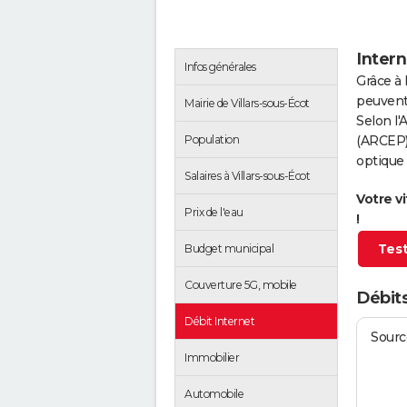
Intern
Infos générales
Grâce à 
peuvent 
Mairie de Villars-sous-Écot
Selon l
Population
(ARCEP),
optique 
Salaires à Villars-sous-Écot
Votre v
Prix de l'eau
!
Test
Budget municipal
Couverture 5G, mobile
Débits
Débit Internet
Source
Immobilier
Automobile