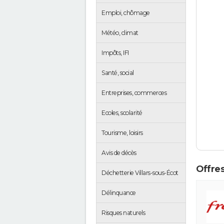
Emploi, chômage
Météo, climat
Impôts, IFI
Santé, social
Entreprises, commerces
Ecoles, scolarité
Tourisme, loisirs
Avis de décès
Offres
Déchetterie Villars-sous-Écot
Délinquance
Risques naturels