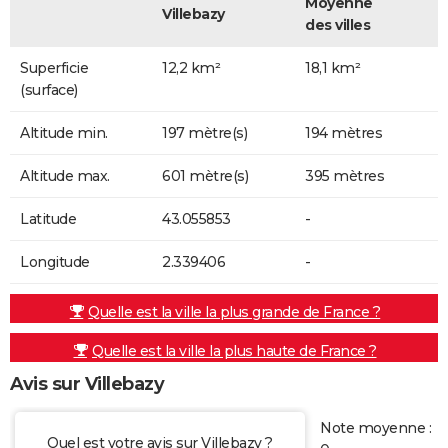
Moyenne
Villebazy
des villes
Superficie
12,2 km²
18,1 km²
(surface)
Altitude min.
197 mètre(s)
194 mètres
Altitude max.
601 mètre(s)
395 mètres
Latitude
43.055853
-
Longitude
2.339406
-
Quelle est la ville la plus grande de France ?
Quelle est la ville la plus haute de France ?
Avis sur Villebazy
Note moyenne :
Quel est votre avis sur Villebazy ?