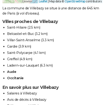
Leaflet
|
Map data ©
OpenStreetMap
contributors
La commune de Villebazy se situe à une distance de 645 km
de Paris (à vol d'oiseau).
Villes proches de Villebazy
Saint-Hilaire
(2.5 km)
Belcastel-et-Buc
(3.2 km)
Villar-Saint-Anselme
(3.3 km)
Gardie
(3.9 km)
Saint-Polycarpe
(4.1 km)
Greffeil
(4.9 km)
Ladern-sur-Lauquet
(6.3 km)
Aude
Occitanie
En savoir plus sur Villebazy
Salaires à Villebazy
Avis de décès à Villebazy