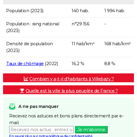
Population (2023)
140 hab.
1 994 hab.
Population : rang national
n°29 156
-
(2023)
Densité de population
11 hab/km²
168 hab/km²
(2023)
Taux de chômage
(2022)
16,2 %
8,8 %
Combien y a-t-il d'habitants à Villebazy ?
Quelle est la ville la plus peuplée de France ?
A ne pas manquer
Recevez nos astuces et bons plans directement par e-
mail.
Je m'abonne
En savoir plus sur notre politique de confidentialité