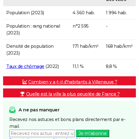
Population (2023)
4 360 hab.
1 994 hab.
Population : rang national
n°2 595
-
(2023)
Densité de population
171 hab/km²
168 hab/km²
(2023)
Taux de chômage
(2022)
11,1 %
8,8 %
Combien y a-t-il d'habitants à Villeneuve ?
Quelle est la ville la plus peuplée de France ?
A ne pas manquer
Recevez nos astuces et bons plans directement par e-
mail.
Je m'abonne