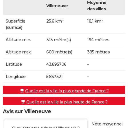
Moyenne
Villeneuve
des villes
Superficie
25,6 km²
18,1 km²
(surface)
Altitude min.
313 mètre(s)
194 mètres
Altitude max.
600 mètre(s)
395 mètres
Latitude
43.895706
-
Longitude
5.857321
-
Quelle est la ville la plus grande de France ?
Quelle est la ville la plus haute de France ?
Avis sur Villeneuve
Note moyenne :