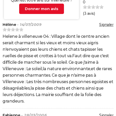
Quel est votre avis sur Villeneuve ?
0
Donner mon avis
(
3
avis)
Hélène
- 14/07/2009
Signaler
Helene à villeneuve 04 : Village dont le centre ancien
serait charmant si les vieux et moins vieux aigris
n'envoyaient pas leurs chiens et chats tapisser les
ruelles de pisse et crottes à tout va.Faut dire que c'est
difficile de marcher sous le soleil. Ce que j'aime à
Villeneuve : Le soleil,la nature environnante,et de rares
personnes charmantes. Ce que je n'aime pas à
Villeneuve : Les très nombreuses personnes egoistes et
désagréables,la pisse des chats et chiens ainsi que
leurs déjections. La mairie souffrant de la folie des
grandeurs.
Fabienne
- 28/03/2006
Signaler