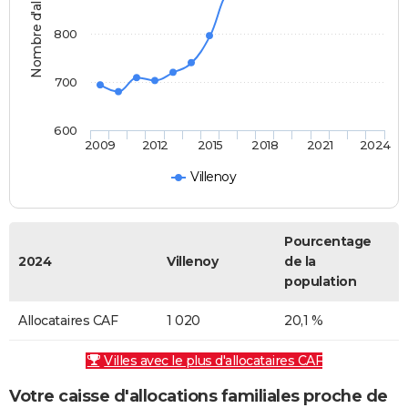
Nombre d'allocataires
800
700
600
2009
2012
2015
2018
2021
2024
Villenoy
Pourcentage
2024
Villenoy
de la
population
Allocataires CAF
1 020
20,1 %
Villes avec le plus d'allocataires CAF
Votre caisse d'allocations familiales proche de