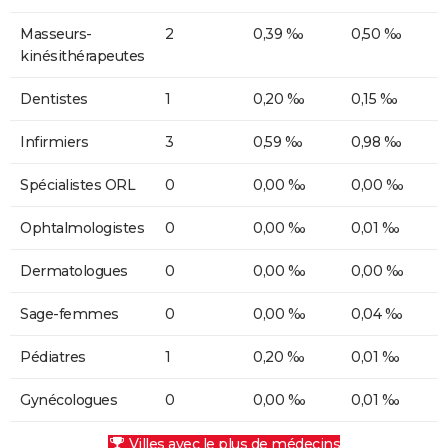
Masseurs-
2
0,39 ‰
0,50 ‰
kinésithérapeutes
Dentistes
1
0,20 ‰
0,15 ‰
Infirmiers
3
0,59 ‰
0,98 ‰
Spécialistes ORL
0
0,00 ‰
0,00 ‰
Ophtalmologistes
0
0,00 ‰
0,01 ‰
Dermatologues
0
0,00 ‰
0,00 ‰
Sage-femmes
0
0,00 ‰
0,04 ‰
Pédiatres
1
0,20 ‰
0,01 ‰
Gynécologues
0
0,00 ‰
0,01 ‰
Villes avec le plus de médecins