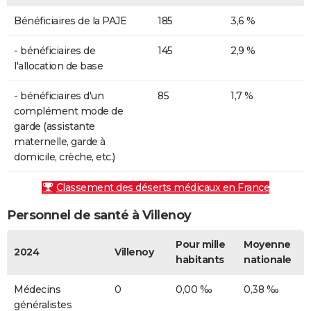
Bénéficiaires de la PAJE
185
3,6 %
- bénéficiaires de
145
2,9 %
l'allocation de base
- bénéficiaires d'un
85
1,7 %
complément mode de
garde (assistante
maternelle, garde à
domicile, crèche, etc.)
Classement des déserts médicaux en France
Personnel de santé à Villenoy
Pour mille
Moyenne
2024
Villenoy
habitants
nationale
Médecins
0
0,00 ‰
0,38 ‰
généralistes