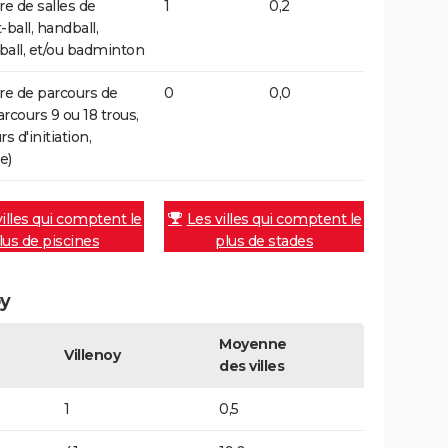
 de salles de
1
0,2
ball, handball,
-ball, et/ou badminton
e de parcours de
0
0,0
arcours 9 ou 18 trous,
s d'initiation,
e)
villes qui comptent le
Les villes qui comptent le
lus de piscines
plus de stades
oy
Moyenne
Villenoy
des villes
1
0,5