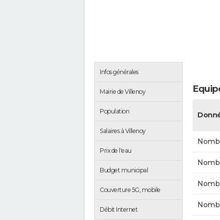
Infos générales
Equipe
Mairie de Villenoy
Population
Donné
Salaires à Villenoy
Nombr
Prix de l'eau
Nombr
Budget municipal
Nombr
Couverture 5G, mobile
Nombre
Débit Internet