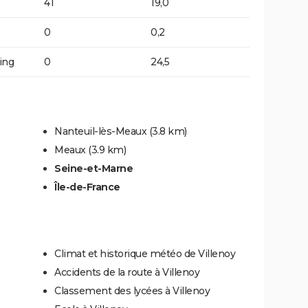
41
19,0
0
0,2
ing
0
24,5
Nanteuil-lès-Meaux
(3.8 km)
Meaux
(3.9 km)
Seine-et-Marne
Île-de-France
Climat et historique météo de Villenoy
Accidents de la route à Villenoy
Classement des lycées à Villenoy