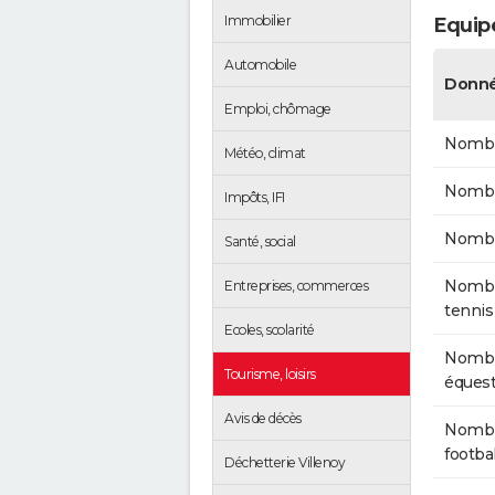
Immobilier
Equipe
Automobile
Donné
Emploi, chômage
Nombr
Météo, climat
Nombr
Impôts, IFI
Nombr
Santé, social
Nombre
Entreprises, commerces
tennis
Ecoles, scolarité
Nombr
Tourisme, loisirs
équest
Avis de décès
Nombre
footba
Déchetterie Villenoy