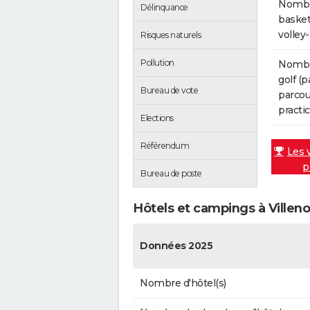
Nombre
Délinquance
basket-
volley
Risques naturels
Pollution
Nombr
golf (p
Bureau de vote
parcour
practic
Elections
Référendum
Les 
p
Bureau de poste
Hôtels et campings à Villen
Données 2025
Nombre d'hôtel(s)