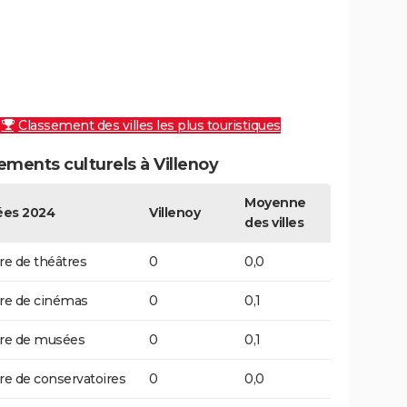
Classement des villes les plus touristiques
ments culturels à Villenoy
Moyenne
es 2024
Villenoy
des villes
e de théâtres
0
0,0
e de cinémas
0
0,1
e de musées
0
0,1
 de conservatoires
0
0,0