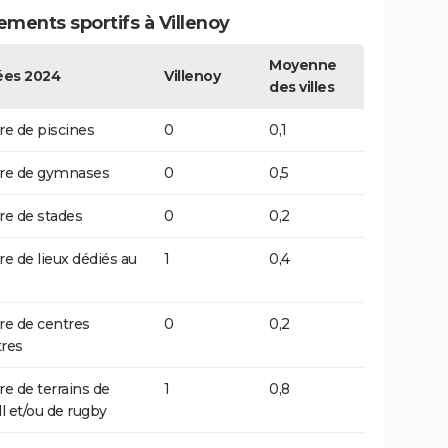
ments sportifs à Villenoy
Moyenne
es 2024
Villenoy
des villes
e de piscines
0
0,1
e de gymnases
0
0,5
e de stades
0
0,2
 de lieux dédiés au
1
0,4
e de centres
0
0,2
res
 de terrains de
1
0,8
ll et/ou de rugby