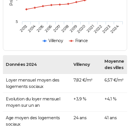
5
2013
2014
2015
2016
2017
2018
2019
2020
2021
2022
2023
2024
Villenoy
France
Moyenne
Données 2024
Villenoy
des villes
Loyer mensuel moyen des
7,82 €/m²
6,57 €/m²
logements sociaux
Evolution du loyer mensuel
+3,9 %
+4,1 %
moyen sur un an
Age moyen des logements
24 ans
41 ans
sociaux