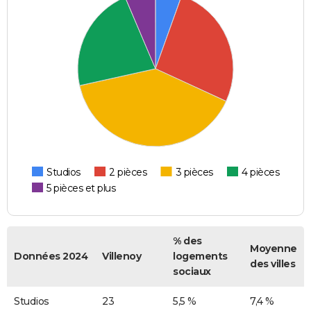
Studios
2 pièces
3 pièces
4 pièces
5 pièces et plus
% des
Moyenne
Données 2024
Villenoy
logements
des villes
sociaux
Studios
23
5,5 %
7,4 %