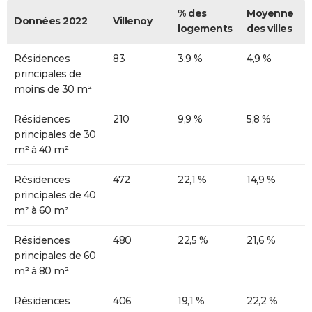
% des
Moyenne
Données 2022
Villenoy
logements
des villes
Résidences
83
3,9 %
4,9 %
principales de
moins de 30 m²
Résidences
210
9,9 %
5,8 %
principales de 30
m² à 40 m²
Résidences
472
22,1 %
14,9 %
principales de 40
m² à 60 m²
Résidences
480
22,5 %
21,6 %
principales de 60
m² à 80 m²
Résidences
406
19,1 %
22,2 %