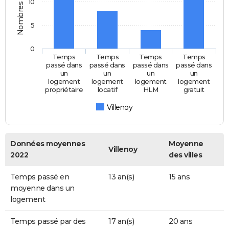
Nombres d'années
10
5
0
Temps
Temps
Temps
Temps
passé dans
passé dans
passé dans
passé dans
un
un
un
un
logement
logement
logement
logement
propriétaire
locatif
HLM
gratuit
Villenoy
Données moyennes
Moyenne
Villenoy
2022
des villes
Temps passé en
13 an(s)
15 ans
moyenne dans un
logement
Temps passé par des
17 an(s)
20 ans