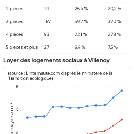
2 pièces
111
26,4 %
20,2 %
3 pièces
167
39,7 %
37,0 %
4 pièces
93
22,1 %
27,8 %
5 pièces et plus
27
6,4 %
7,5 %
Loyer des logements sociaux à Villenoy
(source : Linternaute.com d'après le ministère de la
Transition écologique)
8
Prix moyen au m²
7
6