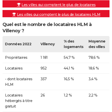
Les villes qui comptent le plus de locataires
Les villes qui comptent le plus de locataires HLM
Quel est le nombre de locataires HLM à
Villenoy ?
% des
Moyenne
Données 2022
Villenoy
logements
des villes
Propriétaires
1 181
54,7 %
78,6 %
Locataires
952
44,1 %
18,6 %
- dont locataires
357
16,5 %
3,4 %
HLM
Locataires
26
1,2 %
2,2 %
hébergés à titre
gratuit