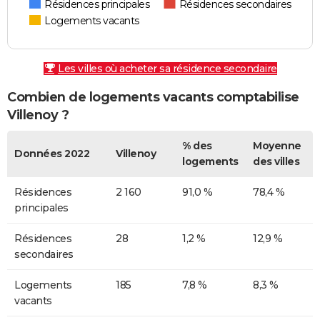
Résidences principales
Résidences secondaires
Logements vacants
Les villes où acheter sa résidence secondaire
Combien de logements vacants comptabilise
Villenoy ?
% des
Moyenne
Données 2022
Villenoy
logements
des villes
Résidences
2 160
91,0 %
78,4 %
principales
Résidences
28
1,2 %
12,9 %
secondaires
Logements
185
7,8 %
8,3 %
vacants