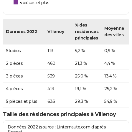
5 pièces et plus
% des
Moyenne
Données 2022
Villenoy
résidences
des villes
principales
Studios
113
5,2 %
0,9 %
2 pièces
460
21,3 %
4,4 %
3 pièces
539
25,0 %
13,4 %
4 pièces
413
19,1 %
25,2 %
5 pièces et plus
633
29,3 %
54,9 %
Taille des résidences principales à Villenoy
Données 2022 (source : Linternaute.com d'après