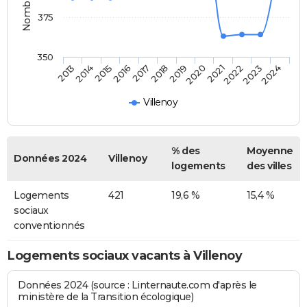
375
350
2014
2017
2020
2023
2013
2016
2019
2022
2015
2018
2021
2024
Villenoy
% des
Moyenne
Données 2024
Villenoy
logements
des villes
Logements
421
19,6 %
15,4 %
sociaux
conventionnés
Logements sociaux vacants à Villenoy
Données 2024 (source : Linternaute.com d'après le
ministère de la Transition écologique)