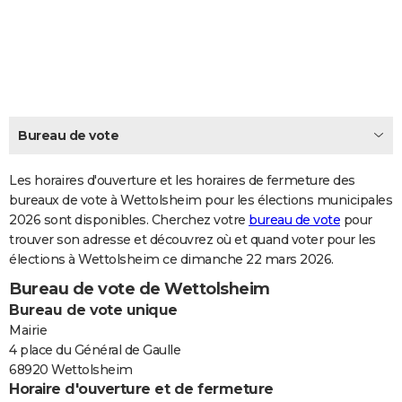
City break
Voyage de noces
Climat
Destinations
Voyage nature
Forum
+
PHOTO
GUIDES D'ACHAT
BONS PLANS
CARTE DE VOEUX
Bureau de vote
Carte Bonne année
Carte Pâques
Carte de Noël
Carte Saint-Valentin
Carte d'anniversaire
DICTIONNAIRE
Les horaires d'ouverture et les horaires de fermeture des
Biographies
Expressions
bureaux de vote à Wettolsheim pour les élections municipales
Dictionnaire
Citations
Proverbes
PROGRAMME TV
2026 sont disponibles. Cherchez votre
bureau de vote
pour
trouver son adresse et découvrez où et quand voter pour les
COPAINS D'AVANT
élections à Wettolsheim ce dimanche 22 mars 2026.
Se connecter
Collèges
Universités
Service militaire
S'inscrire
Lycées
Primaires
Entreprises
Avis de recherche
AVIS DE DÉCÈS
Bureau de vote de Wettolsheim
Bureau de vote unique
FORUM
Mairie
Lifestyle
Sport
Television
Cinema
Bricolage
Culture
Auto
Voyage
4 place du Général de Gaulle
68920 Wettolsheim
Horaire d'ouverture et de fermeture