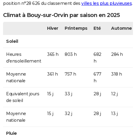
position n°28 626 du classement des
villes les plus pluvieuses
.
Climat à Bouy-sur-Orvin par saison en 2025
Hiver
Printemps
Eté
Automne
Soleil
Heures
365 h
803 h
682
284 h
d'ensoleillement
h
Moyenne
361 h
757 h
677
318 h
nationale
h
Equivalent jours
15 j
33 j
28 j
12 j
de soleil
Moyenne
15 j
32 j
28 j
13 j
nationale
Pluie