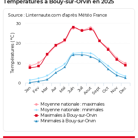
Températures à Bouy-sur-Orvin en 2025
Source : Linternaute.com d'après Météo France
30
Températures ( °C )
20
10
0
Fev
Nov
Jan
Mar
Avr
Mai
Juin
Juil
Aout
Sept
Oct
Dec
Moyenne nationale : maximales
Moyenne nationale : minimales
Maximales à Bouy-sur-Orvin
Minimales à Bouy-sur-Orvin