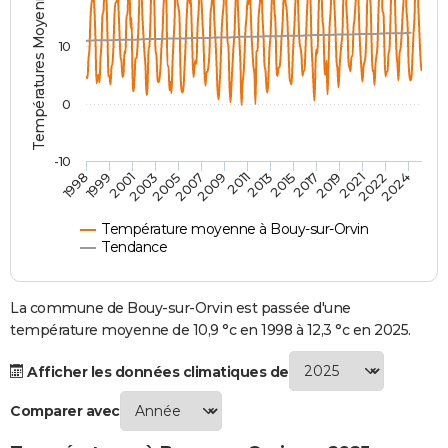
Températures Moyennes ( °C )
City break
Voyage de noces
Climat
Destinations
Voyage nature
Forum
+
PHOTO
10
GUIDES D'ACHAT
0
BONS PLANS
CARTE DE VOEUX
-10
1998
1999
2001
2003
2005
2007
2009
2011
2013
2015
2017
2019
2021
2022
2024
Carte Bonne année
Carte Pâques
Carte de Noël
Carte Saint-Valentin
Carte d'anniversaire
DICTIONNAIRE
Biographies
Expressions
Dictionnaire
Citations
Proverbes
PROGRAMME TV
Température moyenne à Bouy-sur-Orvin
Tendance
COPAINS D'AVANT
Se connecter
Collèges
Universités
Service militaire
S'inscrire
Lycées
Primaires
Entreprises
Avis de recherche
La commune de Bouy-sur-Orvin est passée d'une
AVIS DE DÉCÈS
température moyenne de 10,9 °c en 1998 à 12,3 °c en 2025.
FORUM
Afficher les données climatiques de
Lifestyle
Sport
Television
Cinema
Bricolage
Culture
Auto
Voyage
Comparer avec