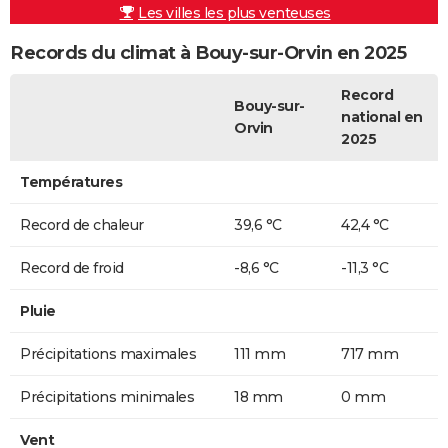
Les villes les plus venteuses
Records du climat à Bouy-sur-Orvin en 2025
Record
Bouy-sur-
national en
Orvin
2025
Températures
Record de chaleur
39,6 °C
42,4 °C
Record de froid
-8,6 °C
-11,3 °C
Pluie
Précipitations maximales
111 mm
717 mm
Précipitations minimales
18 mm
0 mm
Vent