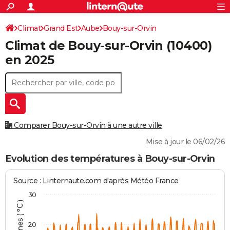
ACTUALITÉS
Connexion
S'inscrire
Climat
Grand Est
Aube
Bouy-sur-Orvin
Rechercher
Société
Education
Villes
Politique
Faits Divers
Monde
+
SPORT
Climat de
Bouy-sur-Orvin
(10400)
Football
Cyclisme
Forum
Coupe du monde 2026
Tennis
Rugby
CULTURE
en 2025
TNT
Cinéma
Musique
Programme TV
Streaming
Sorties cinéma
+
FINANCE
Impôts
Immobilier
Banque
Crédit
Retraite
Epargne
Risques naturels par ville
Assurance
AUTO
Réserver un essai
Berlines
Forum auto
Essais
Citadines
SUV
+
HIGH-TECH
Comparer Bouy-sur-Orvin à une autre ville
Meilleur smartphone
Ordinateurs
Guide high-tech
Mobiles
Internet
Jeux vidéo
+
BRICOLAGE
Mise à jour le 06/02/26
Aménagement intérieur
Cuisine
Jardinage
+
Forum
Extérieur
Salle de bains
Rangement
Evolution des températures à Bouy-sur-Orvin
WEEK-END
Escapades
Expositions
Week-end nature
Guides de France
Patrimoine
Musées
+
LIFESTYLE
Source : Linternaute.com d'après Météo France
30
Bien-être
Mode
+
Art de vivre
Loisirs
Modes de vie
SANTE
Guide de la santé
Médicaments
+
Alimentation
Maladies
Sommeil
VOYAGE
20