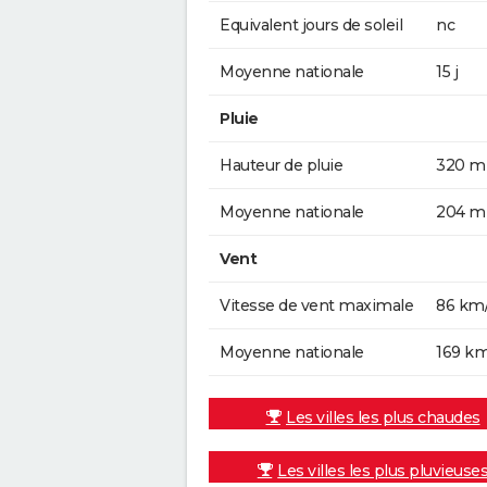
Equivalent jours de soleil
nc
Moyenne nationale
15 j
Pluie
Hauteur de pluie
320 
Moyenne nationale
204 
Vent
Vitesse de vent maximale
86 km
Moyenne nationale
169 k
Les villes les plus chaudes
Les villes les plus pluvieuse