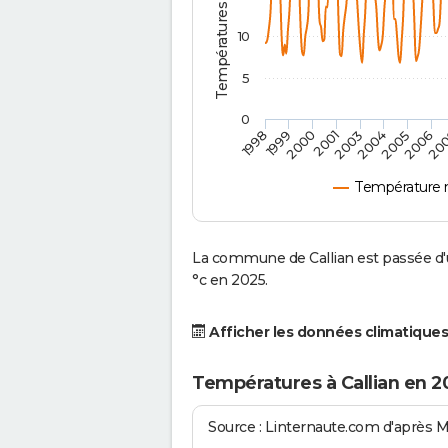
10
5
0
2001
2003
2004
2005
1998
2006
1999
20
2000
Température 
La commune de Callian est passée d'
°c en 2025.
Afficher les données climatiques
Températures à Callian en 2
Source : Linternaute.com d'après 