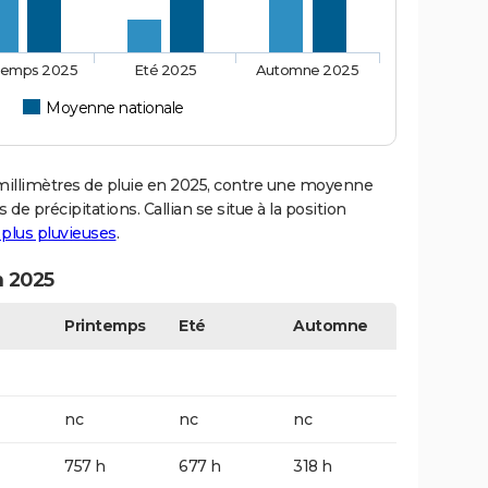
temps 2025
Eté 2025
Automne 2025
n
Moyenne nationale
illimètres de pluie en 2025, contre une moyenne
 de précipitations. Callian se situe à la position
s plus pluvieuses
.
n 2025
Printemps
Eté
Automne
nc
nc
nc
757 h
677 h
318 h