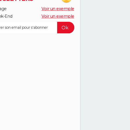
age
Voir un exemple
k-End
Voir un exemple