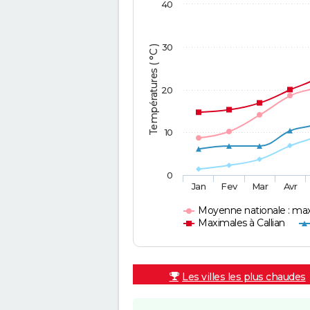
40
30
Températures ( °C )
20
10
0
Jan
Fev
Mar
Avr
Moyenne nationale : ma
Maximales à Callian
Les villes les plus chaudes