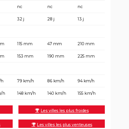
nc
nc
nc
32 j
28 j
13 j
mm
115 mm
47 mm
210 mm
mm
153 mm
190 mm
225 mm
/h
79 km/h
86 km/h
94 km/h
m/h
148 km/h
140 km/h
155 km/h
Les villes les plus froides
s
Les villes les plus venteuses