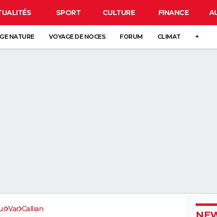
TUALITÉS
SPORT
CULTURE
FINANCE
A
GE NATURE
VOYAGE DE NOCES
FORUM
CLIMAT
+
ur
Var
Callian
NEW