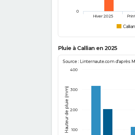
0
Hiver 2025
Pri
Callia
Pluie à Callian en 2025
Source : Linternaute.com d'après 
400
Hauteur de pluie (mm)
300
200
100