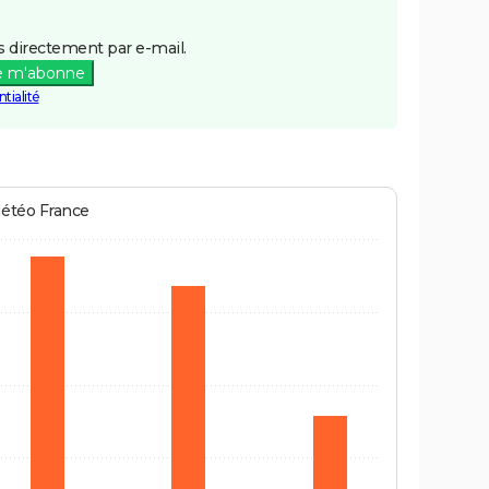
 directement par e-mail.
e m'abonne
tialité
Météo France