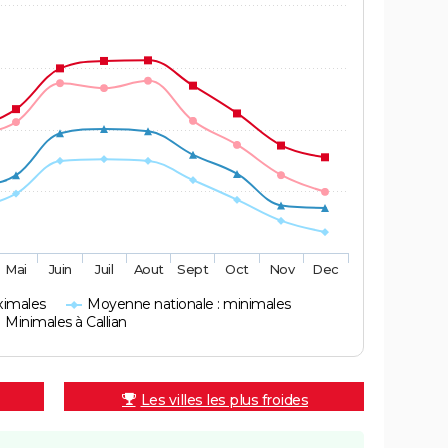
Mai
Juin
Juil
Aout
Sept
Oct
Nov
Dec
ximales
Moyenne nationale : minimales
Minimales à Callian
Les villes les plus froides