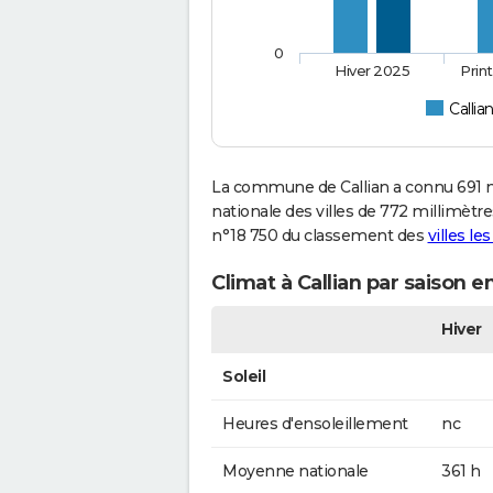
0
Hiver 2025
Prin
Callia
La commune de Callian a connu 691 m
nationale des villes de 772 millimètres
n°18 750 du classement des
villes le
Climat à Callian par saison e
Hiver
Soleil
Heures d'ensoleillement
nc
Moyenne nationale
361 h