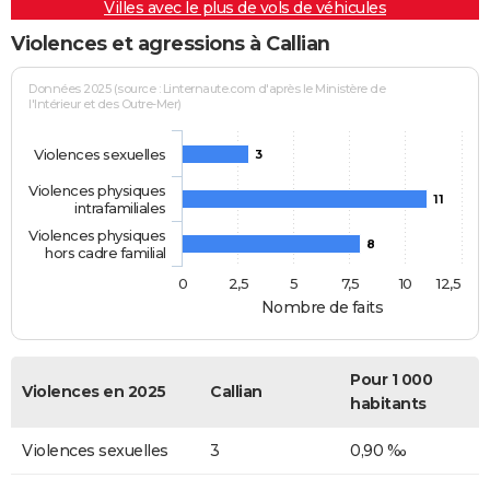
Villes avec le plus de vols de véhicules
Violences et agressions à Callian
Données 2025 (source : Linternaute.com d'après le Ministère de
l'Intérieur et des Outre-Mer)
Violences sexuelles
3
Violences physiques
11
intrafamiliales
Violences physiques
8
hors cadre familial
0
2,5
5
7,5
10
12,5
Nombre de faits
Pour 1 000
Violences en 2025
Callian
habitants
Violences sexuelles
3
0,90 ‰