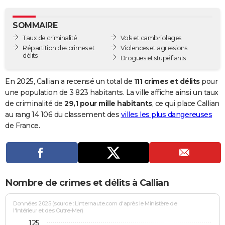
City break
Voyage de noces
Climat
Destinations
Voyage nature
Forum
+
PHOTO
SOMMAIRE
GUIDES D'ACHAT
Taux de criminalité
Vols et cambriolages
Répartition des crimes et
Violences et agressions
BONS PLANS
délits
Drogues et stupéfiants
CARTE DE VOEUX
En 2025, Callian a recensé un total de
111 crimes et délits
pour
Carte Bonne année
Carte Pâques
Carte de Noël
Carte Saint-Valentin
Carte d'anniversaire
une population de 3 823 habitants. La ville affiche ainsi un taux
DICTIONNAIRE
de criminalité de
29,1 pour mille habitants
, ce qui place Callian
Biographies
Expressions
Dictionnaire
Citations
Proverbes
au rang 14 106 du classement des
villes les plus dangereuses
PROGRAMME TV
de France.
COPAINS D'AVANT
Se connecter
Collèges
Universités
Service militaire
S'inscrire
Lycées
Primaires
Entreprises
Avis de recherche
AVIS DE DÉCÈS
FORUM
Nombre de crimes et délits à Callian
Lifestyle
Sport
Television
Cinema
Bricolage
Culture
Auto
Voyage
Données 2025 (source : Linternaute.com d'après le Ministère de
l'Intérieur et des Outre-Mer)
125