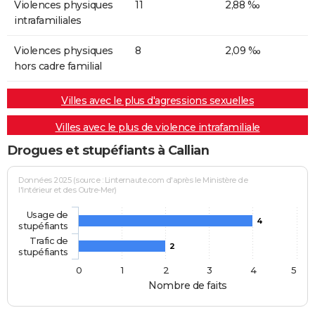
Violences physiques
11
2,88 ‰
intrafamiliales
Violences physiques
8
2,09 ‰
hors cadre familial
Villes avec le plus d'agressions sexuelles
Villes avec le plus de violence intrafamiliale
Drogues et stupéfiants à Callian
Données 2025 (source : Linternaute.com d'après le Ministère de
l'Intérieur et des Outre-Mer)
Usage de
4
stupéfiants
Trafic de
2
stupéfiants
0
1
2
3
4
5
Nombre de faits