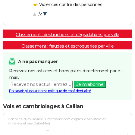
Violences contre des personnes
Destructions et dégradations
1/2
Escroqueries et fraudes
Classement : destructions et dégradations par ville
Classement : fraudes et escroqueries par ville
A ne pas manquer
Recevez nos astuces et bons plans directement par e-
mail.
Je m'abonne
En savoir plus sur notre politique de confidentialité
Vols et cambriolages à Callian
Données 2025 (source : Linternaute.com d'après le Ministère de
l'Intérieur et des Outre-Mer)