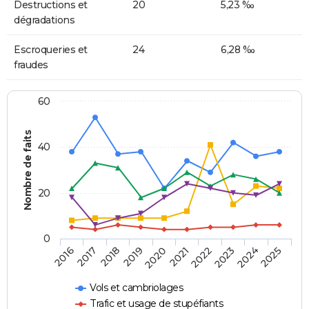
Destructions et
20
5,23 ‰
dégradations
Escroqueries et
24
6,28 ‰
fraudes
60
Nombre de faits
40
20
0
2018
2023
2020
2025
2017
2022
2019
2024
2016
2021
Vols et cambriolages
Trafic et usage de stupéfiants