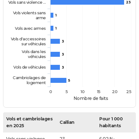
Vols sans violence …
23
Vols violents sans
1
arme
Vols avec armes
1
Vols d'accessoires
3
sur véhicules
Vols dans les
3
véhicules
Vols de véhicules
3
Cambriolages de
5
logement
0
5
10
15
20
25
Nombre de faits
Vols et cambriolages
Pour 1 000
Callian
en 2025
habitants
Vols sans violence
23
6,02 ‰