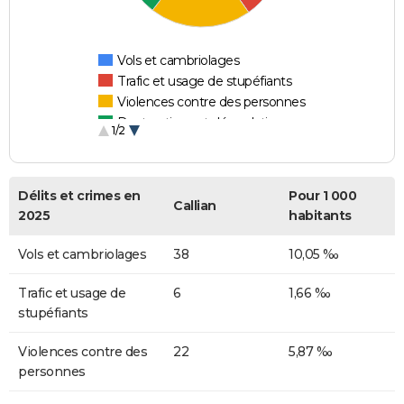
Vols et cambriolages
Trafic et usage de stupéfiants
Violences contre des personnes
Destructions et dégradations
1/2
Escroqueries et fraudes
Délits et crimes en
Pour 1 000
Callian
2025
habitants
Vols et cambriolages
38
10,05 ‰
Trafic et usage de
6
1,66 ‰
stupéfiants
Violences contre des
22
5,87 ‰
personnes