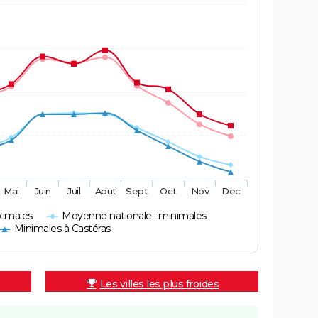
Mai
Juin
Juil
Aout
Sept
Oct
Nov
Dec
ximales
Moyenne nationale : minimales
Minimales à Castéras
Les villes les plus froides