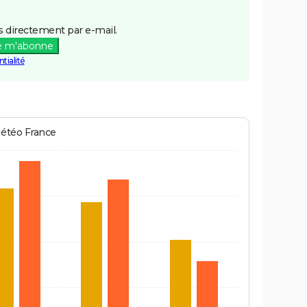
 directement par e-mail.
e m'abonne
tialité
Météo France