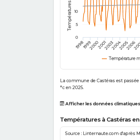
10
5
0
2001
2003
2004
2005
1998
2006
1999
20
2000
Température m
La commune de Castéras est passée d
°c en 2025.
Afficher les données climatiques
Températures à Castéras en
Source : Linternaute.com d'après 