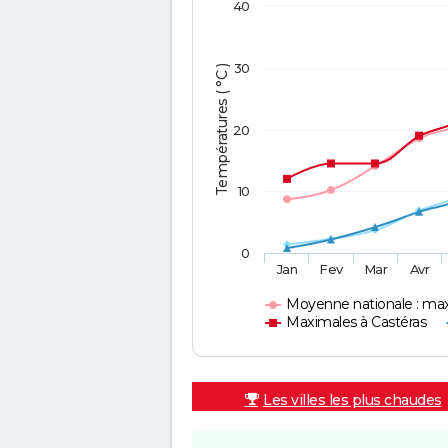
40
30
Températures ( °C )
20
10
0
Jan
Fev
Mar
Avr
Moyenne nationale : ma
Maximales à Castéras
Les villes les plus chaudes