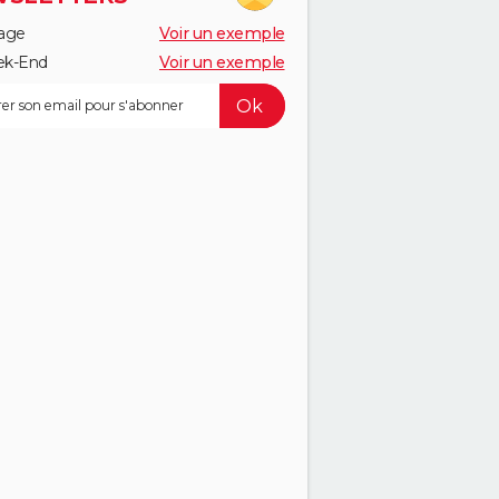
age
Voir un exemple
k-End
Voir un exemple