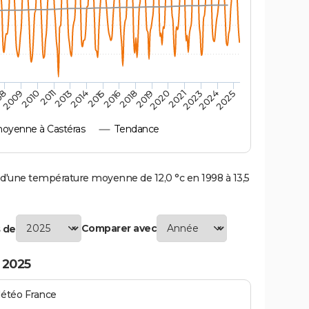
2010
2019
2011
2020
2013
2021
2023
2014
2015
2024
08
2016
2025
2009
2018
oyenne à Castéras
Tendance
'une température moyenne de 12,0 °c en 1998 à 13,5
Comparer avec
 de
 2025
Météo France