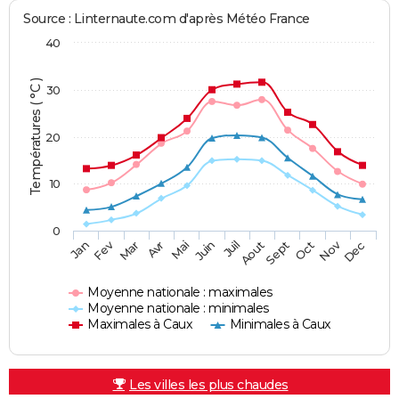
Source : Linternaute.com d'après Météo France
40
Températures ( °C )
30
20
10
0
Fev
Nov
Jan
Mar
Avr
Mai
Juin
Juil
Aout
Sept
Oct
Dec
Moyenne nationale : maximales
Moyenne nationale : minimales
Maximales à Caux
Minimales à Caux
Les villes les plus chaudes