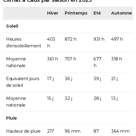
Climat à Caux par saison en 2025
Hiver
Printemps
Eté
Automne
Soleil
Heures
403
872 h
931 h
497 h
d'ensoleillement
h
Moyenne
361 h
757 h
677
318 h
nationale
h
Equivalent jours
17 j
36 j
39 j
21 j
de soleil
Moyenne
15 j
32 j
28 j
13 j
nationale
Pluie
Hauteur de pluie
217
96 mm
87
364 mm