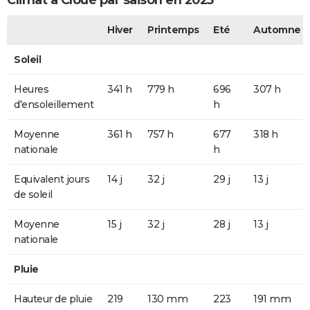
Climat à Cloué par saison en 2025
Hiver
Printemps
Eté
Automne
Soleil
Heures
341 h
779 h
696
307 h
d'ensoleillement
h
Moyenne
361 h
757 h
677
318 h
nationale
h
Equivalent jours
14 j
32 j
29 j
13 j
de soleil
Moyenne
15 j
32 j
28 j
13 j
nationale
Pluie
Hauteur de pluie
219
130 mm
223
191 mm