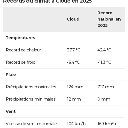
Records du climat à Cloué en 2025
Record
Cloué
national en
2025
Températures
Record de chaleur
37,7 °C
42,4 °C
Record de froid
-6,4 °C
-11,3 °C
Pluie
Précipitations maximales
124 mm
717 mm
Précipitations minimales
12 mm
0 mm
Vent
Vitesse de vent maximale
104 km/h
169 km/h