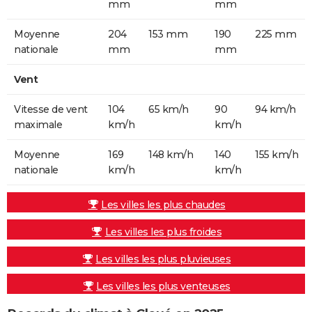
mm
mm
Moyenne
204
153 mm
190
225 mm
nationale
mm
mm
Vent
Vitesse de vent
104
65 km/h
90
94 km/h
maximale
km/h
km/h
Moyenne
169
148 km/h
140
155 km/h
nationale
km/h
km/h
Les villes les plus chaudes
Les villes les plus froides
Les villes les plus pluvieuses
Les villes les plus venteuses