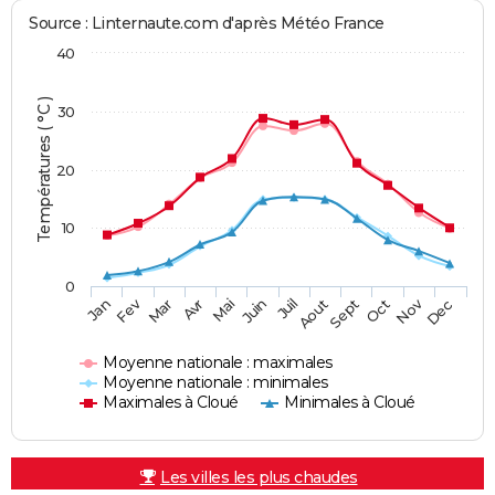
Source : Linternaute.com d'après Météo France
40
Températures ( °C )
30
20
10
0
Fev
Nov
Jan
Mar
Avr
Mai
Juin
Juil
Aout
Sept
Oct
Dec
Moyenne nationale : maximales
Moyenne nationale : minimales
Maximales à Cloué
Minimales à Cloué
Les villes les plus chaudes