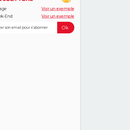
age
Voir un exemple
k-End
Voir un exemple