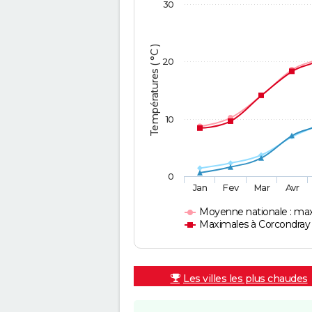
30
Températures ( °C )
20
10
0
Jan
Fev
Mar
Avr
Moyenne nationale : ma
Maximales à Corcondray
Les villes les plus chaudes