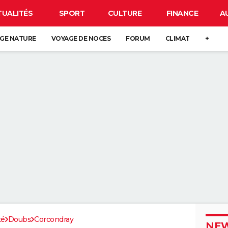
TUALITÉS
SPORT
CULTURE
FINANCE
A
GE NATURE
VOYAGE DE NOCES
FORUM
CLIMAT
+
té
Doubs
Corcondray
NEW