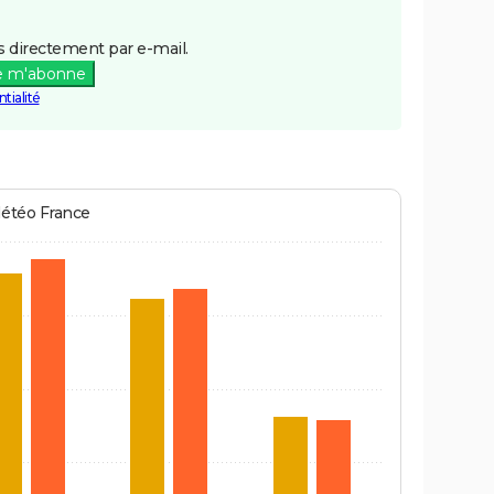
 directement par e-mail.
e m'abonne
tialité
Météo France