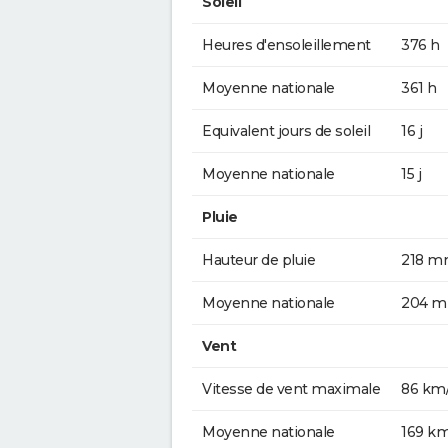
Soleil
Heures d'ensoleillement
376 h
Moyenne nationale
361 h
Equivalent jours de soleil
16 j
Moyenne nationale
15 j
Pluie
Hauteur de pluie
218 
Moyenne nationale
204 
Vent
Vitesse de vent maximale
86 km
Moyenne nationale
169 k