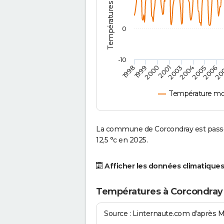
0
-10
2001
2004
1998
2006
2000
2003
2005
1999
20
Température mo
La commune de Corcondray est passé
12,5 °c en 2025.
Afficher les données climatiques
Températures à Corcondray
Source : Linternaute.com d'après 