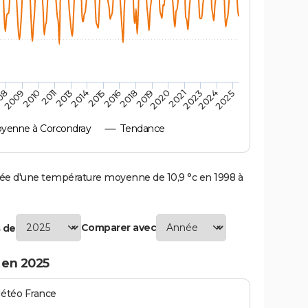
2010
2019
2013
2021
2015
2024
2009
2018
2011
2020
2014
2023
08
2016
2025
yenne à Corcondray
Tendance
e d'une température moyenne de 10,9 °c en 1998 à
Comparer avec
 de
 en 2025
Météo France