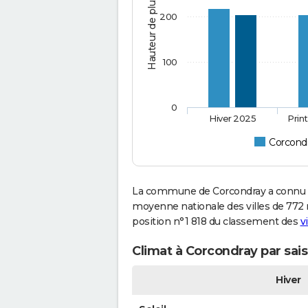
Hauteur de pluie (mm)
200
100
0
Hiver 2025
Prin
Corcond
La commune de Corcondray a connu 1 
moyenne nationale des villes de 772 m
position n°1 818 du classement des
v
Climat à Corcondray par sai
Hiver