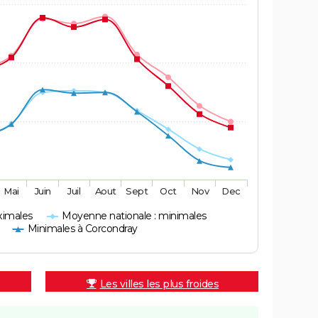
Mai
Juin
Juil
Aout
Sept
Oct
Nov
Dec
ximales
Moyenne nationale : minimales
Minimales à Corcondray
Les villes les plus froides