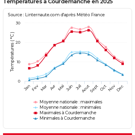
Températures à Courdemanche en 2025
Source : Linternaute.com d'après Météo France
30
Températures ( °C )
20
10
0
Fev
Nov
Jan
Mar
Avr
Mai
Juin
Juil
Aout
Sept
Oct
Dec
Moyenne nationale : maximales
Moyenne nationale : minimales
Maximales à Courdemanche
Minimales à Courdemanche