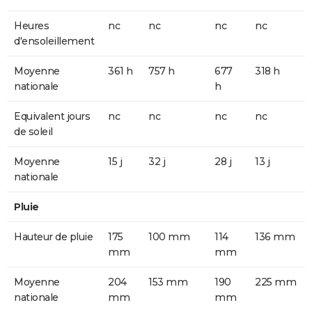
Heures
nc
nc
nc
nc
d'ensoleillement
Moyenne
361 h
757 h
677
318 h
nationale
h
Equivalent jours
nc
nc
nc
nc
de soleil
Moyenne
15 j
32 j
28 j
13 j
nationale
Pluie
Hauteur de pluie
175
100 mm
114
136 mm
mm
mm
Moyenne
204
153 mm
190
225 mm
nationale
mm
mm