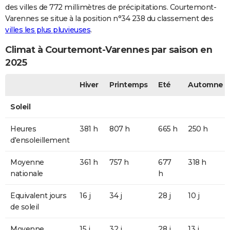
des villes de 772 millimètres de précipitations. Courtemont-
Varennes se situe à la position n°34 238 du classement des
villes les plus pluvieuses
.
Climat à Courtemont-Varennes par saison en
2025
Hiver
Printemps
Eté
Automne
Soleil
Heures
381 h
807 h
665 h
250 h
d'ensoleillement
Moyenne
361 h
757 h
677
318 h
nationale
h
Equivalent jours
16 j
34 j
28 j
10 j
de soleil
Moyenne
15 j
32 j
28 j
13 j