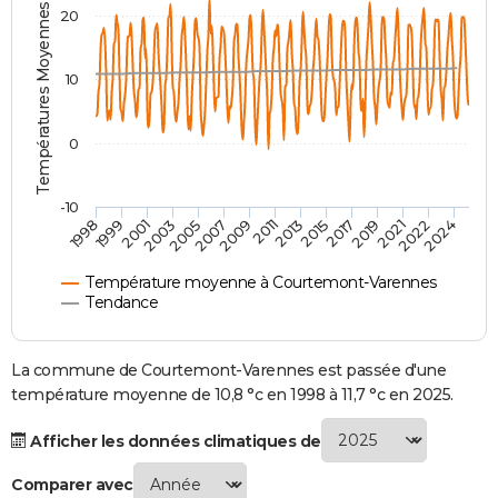
Températures Moyennes ( °C )
20
City break
Voyage de noces
Climat
Destinations
Voyage nature
Forum
+
PHOTO
GUIDES D'ACHAT
10
BONS PLANS
0
CARTE DE VOEUX
Carte Bonne année
Carte Pâques
Carte de Noël
Carte Saint-Valentin
Carte d'anniversaire
DICTIONNAIRE
-10
1998
1999
2001
2003
2005
2007
2009
2011
2013
2015
2017
2019
2021
2022
2024
Biographies
Expressions
Dictionnaire
Citations
Proverbes
PROGRAMME TV
Température moyenne à Courtemont-Varennes
COPAINS D'AVANT
Tendance
Se connecter
Collèges
Universités
Service militaire
S'inscrire
Lycées
Primaires
Entreprises
Avis de recherche
AVIS DE DÉCÈS
La commune de Courtemont-Varennes est passée d'une
FORUM
température moyenne de 10,8 °c en 1998 à 11,7 °c en 2025.
Lifestyle
Sport
Television
Cinema
Bricolage
Culture
Auto
Voyage
Afficher les données climatiques de
Comparer avec