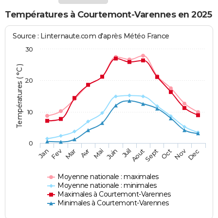
Températures à Courtemont-Varennes en 2025
Source : Linternaute.com d'après Météo France
30
Températures ( °C )
20
10
0
Fev
Nov
Jan
Mar
Avr
Mai
Juin
Juil
Aout
Sept
Oct
Dec
Moyenne nationale : maximales
Moyenne nationale : minimales
Maximales à Courtemont-Varennes
Minimales à Courtemont-Varennes