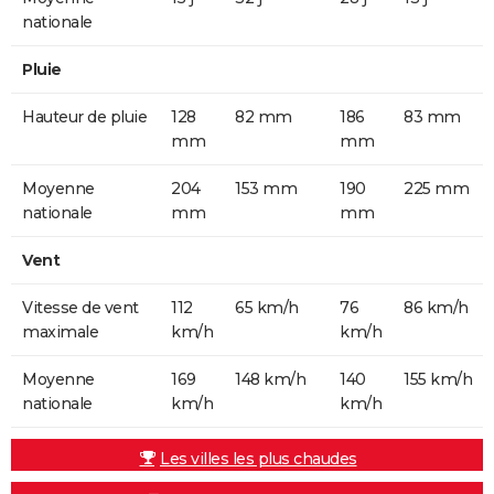
nationale
Pluie
Hauteur de pluie
128
82 mm
186
83 mm
mm
mm
Moyenne
204
153 mm
190
225 mm
nationale
mm
mm
Vent
Vitesse de vent
112
65 km/h
76
86 km/h
maximale
km/h
km/h
Moyenne
169
148 km/h
140
155 km/h
nationale
km/h
km/h
Les villes les plus chaudes