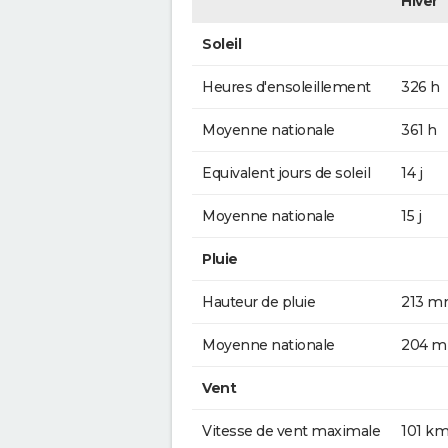
Hiver
Soleil
Heures d'ensoleillement
326 h
Moyenne nationale
361 h
Equivalent jours de soleil
14 j
Moyenne nationale
15 j
Pluie
Hauteur de pluie
213 
Moyenne nationale
204 
Vent
Vitesse de vent maximale
101 km