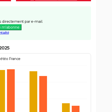
 directement par e-mail.
e m'abonne
tialité
 2025
Météo France