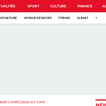
TUALITÉS
SPORT
CULTURE
FINANCE
A
GE NATURE
VOYAGE DE NOCES
FORUM
CLIMAT
+
aute-Loire
Cussac-sur-Loire
NEW