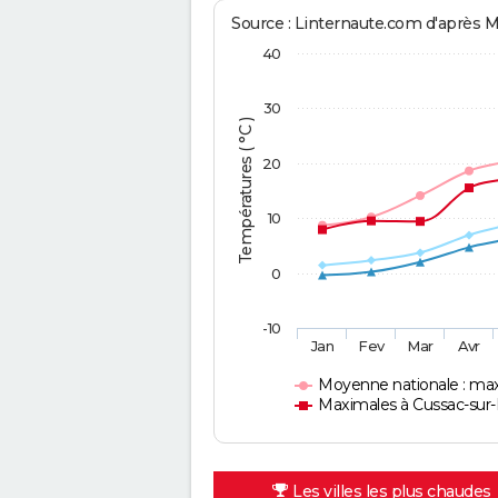
Source : Linternaute.com d'après 
40
30
Températures ( °C )
20
10
0
-10
Jan
Fev
Mar
Avr
Moyenne nationale : ma
Maximales à Cussac-sur-
Les villes les plus chaudes