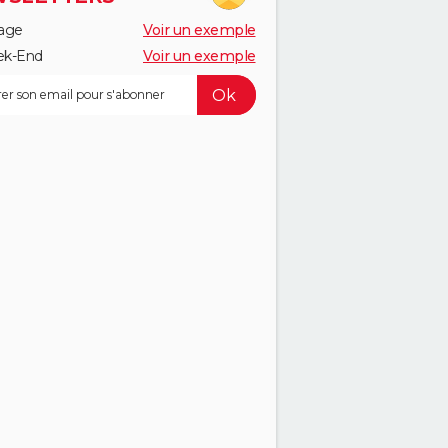
age
Voir un exemple
k-End
Voir un exemple