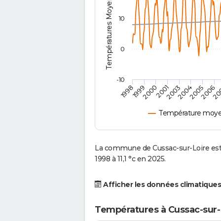
Températures Moyennes ( °C )
10
0
-10
2003
1999
2005
2001
20
1998
2004
2000
2006
Température moyen
La commune de Cussac-sur-Loire est
1998 à 11,1 °c en 2025.
Afficher les données climatiques
Températures à Cussac-sur-