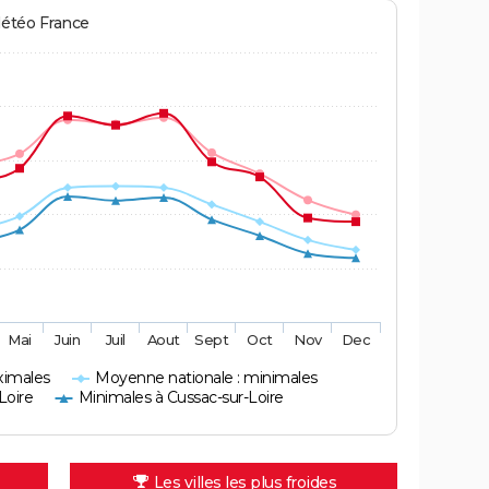
Météo France
Mai
Juin
Juil
Aout
Sept
Oct
Nov
Dec
ximales
Moyenne nationale : minimales
Loire
Minimales à Cussac-sur-Loire
Les villes les plus froides