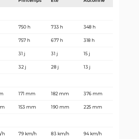
Printemps
Eté
Automne
750 h
733 h
348 h
757 h
677 h
318 h
31 j
31 j
15 j
32 j
28 j
13 j
mm
171 mm
182 mm
376 mm
mm
153 mm
190 mm
225 mm
/h
79 km/h
83 km/h
94 km/h