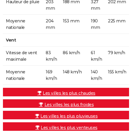
Hauteur de pluie
203
188 mm
327
202 mm
mm
mm
Moyenne
204
153 mm
190
225 mm
nationale
mm
mm
Vent
Vitesse de vent
83
86 km/h
61
79 km/h
maximale
km/h
km/h
Moyenne
169
148 km/h
140
155 km/h
nationale
km/h
km/h
Les villes les plus chaudes
Les villes les plus froides
Les villes les plus pluvieuses
Les villes les plus venteuses