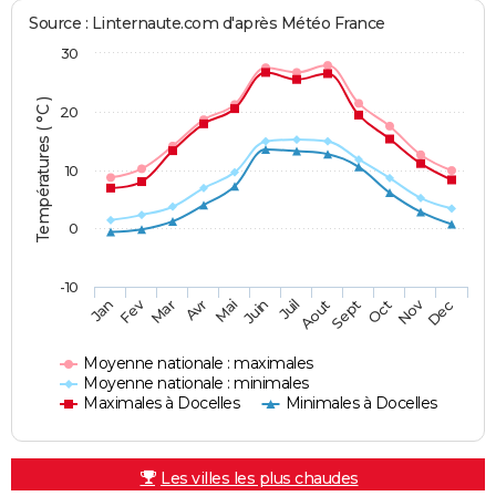
Source : Linternaute.com d'après Météo France
30
Températures ( °C )
20
10
0
-10
Fev
Nov
Jan
Mar
Avr
Mai
Juin
Juil
Aout
Sept
Oct
Dec
Moyenne nationale : maximales
Moyenne nationale : minimales
Maximales à Docelles
Minimales à Docelles
Les villes les plus chaudes