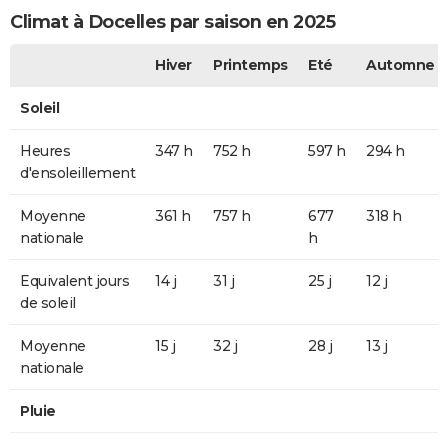
Climat à Docelles par saison en 2025
Hiver
Printemps
Eté
Automne
Soleil
Heures
347 h
752 h
597 h
294 h
d'ensoleillement
Moyenne
361 h
757 h
677
318 h
nationale
h
Equivalent jours
14 j
31 j
25 j
12 j
de soleil
Moyenne
15 j
32 j
28 j
13 j
nationale
Pluie