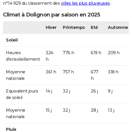
n°14 929 du classement des
villes les plus pluvieuses
.
Climat à Dolignon par saison en 2025
Hiver
Printemps
Eté
Automne
Soleil
Heures
324
776 h
619 h
209 h
d'ensoleillement
h
Moyenne
361 h
757 h
677
318 h
nationale
h
Equivalent jours
14 j
32 j
26 j
9 j
de soleil
Moyenne
15 j
32 j
28 j
13 j
nationale
Pluie