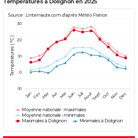
Températures à Dolignon en 2025
Source : Linternaute.com d'après Météo France
30
Températures ( °C )
20
10
0
-10
Fev
Nov
Jan
Mar
Avr
Mai
Juin
Juil
Aout
Sept
Oct
Dec
Moyenne nationale : maximales
Moyenne nationale : minimales
Maximales à Dolignon
Minimales à Dolignon