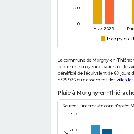
200
0
Hiver 2025
Pri
Morgny-en-Th
La commune de Morgny-en-Thiérache 
contre une moyenne nationale des vill
bénéficié de l'équivalent de 80 jours 
n°25 976 du classement des
villes le
Pluie à Morgny-en-Thiérach
Source : Linternaute.com d'après 
250
200