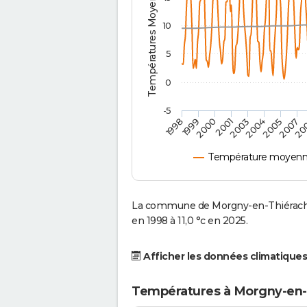
Températures Moyennes ( °C )
10
5
0
-5
2000
2007
1998
2004
2001
20
1999
2005
2003
Température moyenne
La commune de Morgny-en-Thiérache
en 1998 à 11,0 °c en 2025.
Afficher les données climatiques
Températures à Morgny-en-