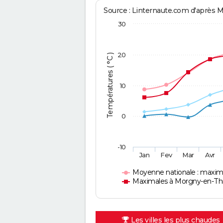
Source : Linternaute.com d'après 
30
20
Températures ( °C )
10
0
-10
Jan
Fev
Mar
Avr
Moyenne nationale : maxim
Maximales à Morgny-en-Th
Les villes les plus chaudes