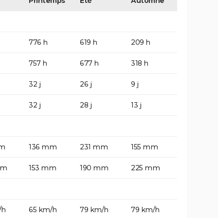
Printemps
Eté
Automne
776 h
619 h
209 h
757 h
677 h
318 h
32 j
26 j
9 j
32 j
28 j
13 j
mm
136 mm
231 mm
155 mm
mm
153 mm
190 mm
225 mm
/h
65 km/h
79 km/h
79 km/h