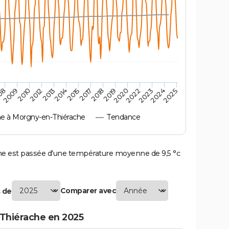
2018
2009
2024
2015
2022
2013
2019
2010
2025
2017
08
2023
2014
2020
2012
 à Morgny-en-Thiérache
Tendance
 est passée d'une température moyenne de 9,5 °c
Comparer avec
 de
Thiérache en 2025