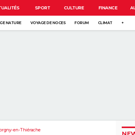
TUALITÉS
SPORT
CULTURE
FINANCE
A
GE NATURE
VOYAGE DE NOCES
FORUM
CLIMAT
+
rgny-en-Thiérache
NEW