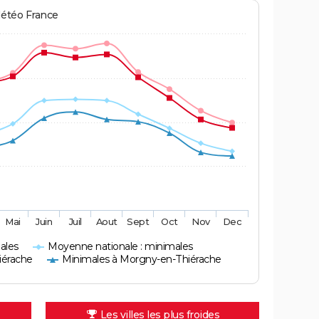
Météo France
Mai
Juin
Juil
Aout
Sept
Oct
Nov
Dec
ales
Moyenne nationale : minimales
iérache
Minimales à Morgny-en-Thiérache
Les villes les plus froides