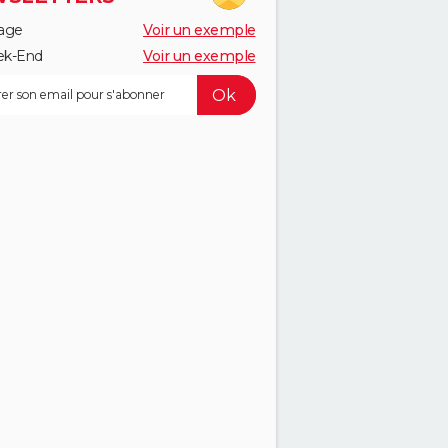
age
Voir un exemple
k-End
Voir un exemple