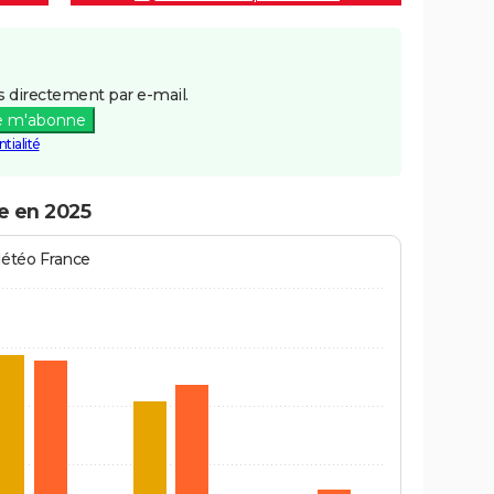
 directement par e-mail.
e m'abonne
tialité
e en 2025
Météo France